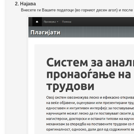
2. Најава
Внесете ги Вашите податоци (во горниот десен агол) и после 