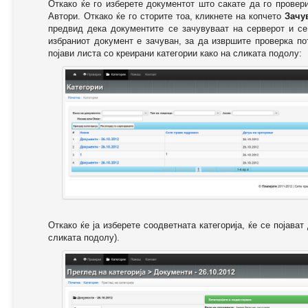
Откако ќе го изберете документот што сакате да го провер
Автори. Откако ќе го сторите тоа, кликнете на копчето
Зачу
предвид дека документите се зачувуваат на серверот и се
избраниот документ е зачуван, за да извршите проверка п
појави листа со креирани категории како на сликата подолу:
Откако ќе ја изберете соодветната категорија, ќе се појава
сликата подолу).