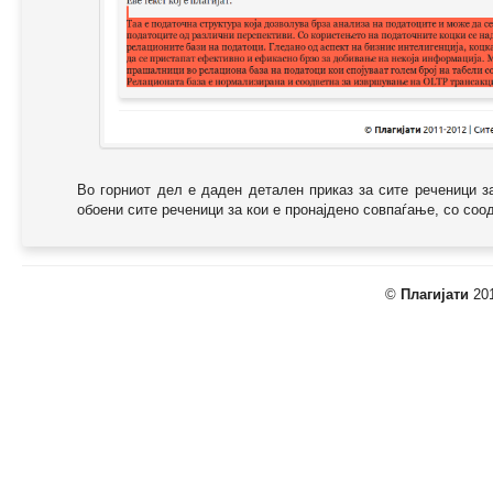
Во горниот дел е даден детален приказ за сите реченици з
обоени сите реченици за кои е пронајдено совпаѓање, со соодв
©
Плагијати
201