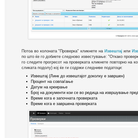
Потоа во колоната "Проверка" кликнете на
Извештај
или
Из
по што ќе го добиете следново известување: "Oткако провер
го следите прогресот на проверката кликнете повторно на ко
сликата подолу) кој ќе ги содржи следниве податоци:
Извештај (Линк до извештајот доколку е завршен)
Процент на совпаѓање
Датум на креирање
Број на документи кои се во редица на извршување пре
Време кога е започната проверката
Време кога е завршена проверката