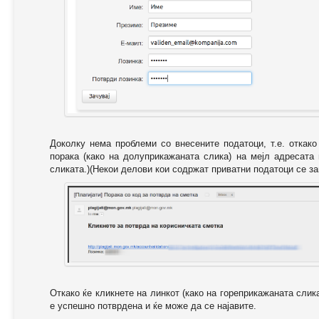
Доколку нема проблеми со внесените податоци, т.е. откак
порака (како на долуприкажаната слика) на мејл адресата
сликата.)(Некои делови кои содржат приватни податоци се за
Откако ќе кликнете на линкот (како на гореприкажаната слик
е успешно потврдена и ќе може да се најавите.