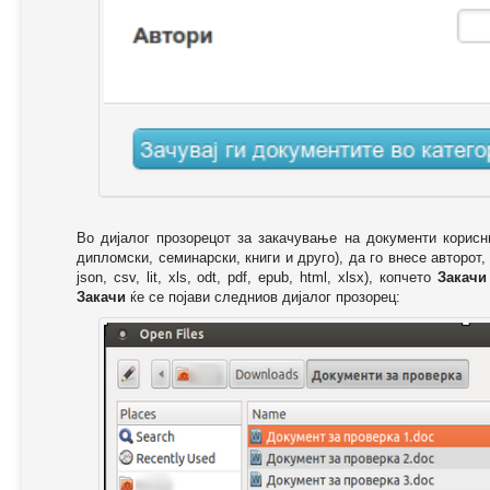
Во дијалог прозорецот за закачување на документи корисн
дипломски, семинарски, книги и друго), да го внесе авторот,
json, csv, lit, xls, odt, pdf, epub, html, xlsx), копчето
Закачи
Закачи
ќе се појави следниов дијалог прозорец: