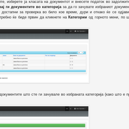
ите, изберете ја класата на документот и внесете податок во задолжи
вај ги документите во категорија
за да го зачувате избраниот докумен
 достапни за проверка во било кое време, дури и откако ќе се одјави
отребно ќе биде првин да кликнете на
Категории
од горното мени, по ш
т документите што сте ги зачувале во избраната категорија (како што е 