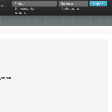
en
Регистрација
Заборавена
лозинка
одатоци.