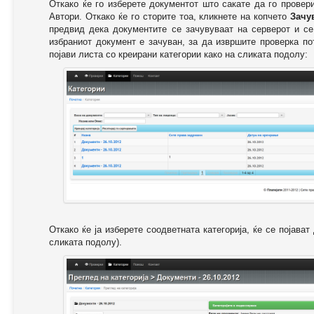
Откако ќе го изберете документот што сакате да го провер
Автори. Откако ќе го сторите тоа, кликнете на копчето
Зачу
предвид дека документите се зачувуваат на серверот и се
избраниот документ е зачуван, за да извршите проверка п
појави листа со креирани категории како на сликата подолу:
Откако ќе ја изберете соодветната категорија, ќе се појава
сликата подолу).