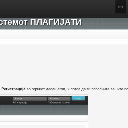
mk
системот ПЛАГИЈАТИ
а
Регистрација
во горниот десен агол, и потоа да ги пополните вашите п