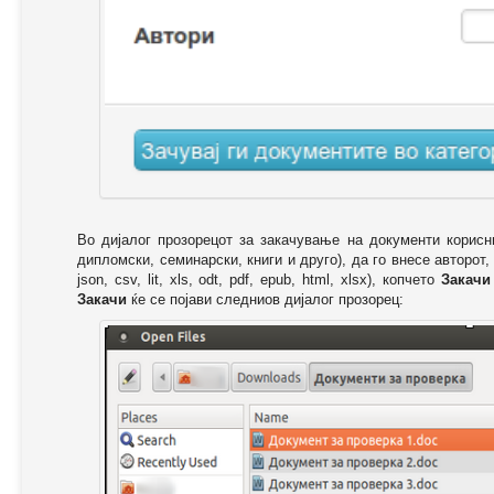
Во дијалог прозорецот за закачување на документи корисн
дипломски, семинарски, книги и друго), да го внесе авторот,
json, csv, lit, xls, odt, pdf, epub, html, xlsx), копчето
Закачи
Закачи
ќе се појави следниов дијалог прозорец: