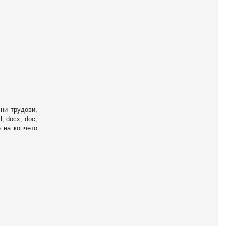
ни трудови,
, docx, doc,
е на копчето