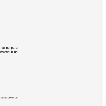
 ви испрати
амаглени на
чката сметка