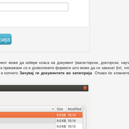
икот може да избере класа на документ (магистерски, докторски, науч
 а прикажани се и дозволените формати што може да се закачат (txt, xml
и копчето
Зачувај ги документите во категорија
. Откако ќе кликнет