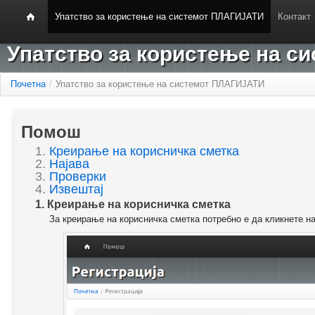
Упатство за користење на системот ПЛАГИЈАТИ
Контакт
Упатство за користење на 
Почетна
/
Упатство за користење на системот ПЛАГИЈАТИ
Помош
1.
Креирање на корисничка сметка
2.
Најава
3.
Проверки
4.
Извештај
1. Креирање на корисничка сметка
За креирање на корисничка сметка потребно е да кликнете н