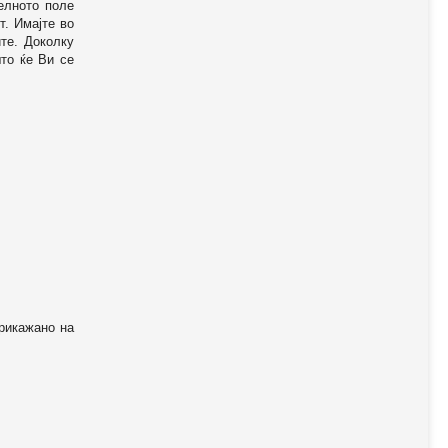
телното поле
т. Имајте во
те. Доколку
то ќе Ви се
прикажано на