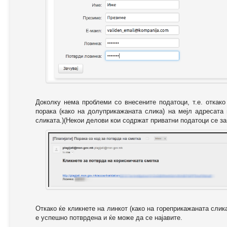
Доколку нема проблеми со внесените податоци, т.е. откак
порака (како на долуприкажаната слика) на мејл адресата
сликата.)(Некои делови кои содржат приватни податоци се за
Откако ќе кликнете на линкот (како на гореприкажаната слик
е успешно потврдена и ќе може да се најавите.