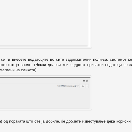
о ќе ги внесете податоците во сите задолжителни полиња, системот ќе
 што сте ја внеле: (Некои делови кои содржат приватни податоци се з
маглени на сликата)
а) од пораката што сте ја добиле, ќе добиете известување дека корисни