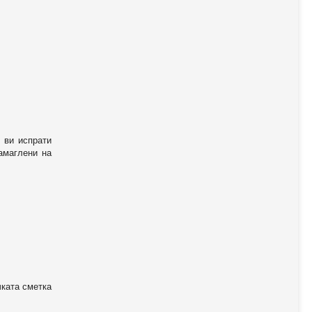
 ви испрати
амаглени на
чката сметка