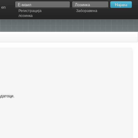
en
Регистрација
Заборавена
лозинка
одатоци.