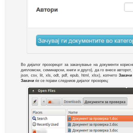
Во дијалог прозорецот за закачување на документи корисн
дипломски, семинарски, книги и друго), да го внесе авторот,
json, csv, lit, xls, odt, pdf, epub, html, xlsx), копчето
Закачи
Закачи
ќе се појави следниов дијалог прозорец: