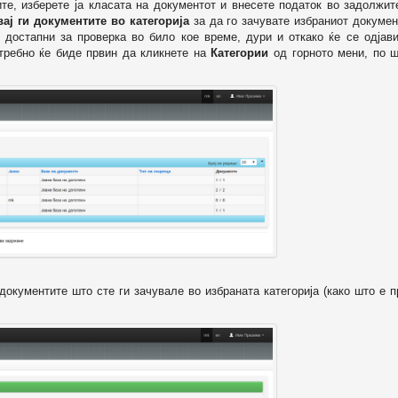
ите, изберете ја класата на документот и внесете податок во задолжи
вај ги документите во категорија
за да го зачувате избраниот докумен
 достапни за проверка во било кое време, дури и откако ќе се одјави
отребно ќе биде првин да кликнете на
Категории
од горното мени, по ш
т документите што сте ги зачувале во избраната категорија (како што е 