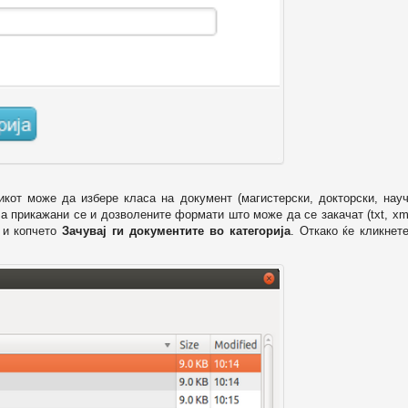
икот може да избере класа на документ (магистерски, докторски, науч
 а прикажани се и дозволените формати што може да се закачат (txt, xml
и копчето
Зачувај ги документите во категорија
. Откако ќе кликнет