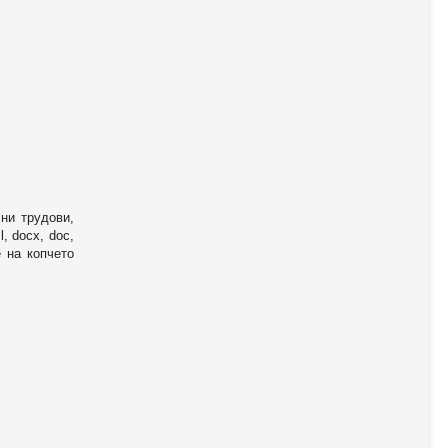
ни трудови,
, docx, doc,
е на копчето