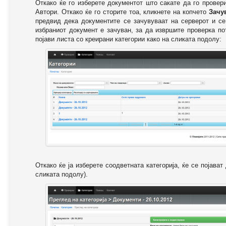
Откако ќе го изберете документот што сакате да го провер
Автори. Откако ќе го сторите тоа, кликнете на копчето
Зачу
предвид дека документите се зачувуваат на серверот и се
избраниот документ е зачуван, за да извршите проверка п
појави листа со креирани категории како на сликата подолу:
Откако ќе ја изберете соодветната категорија, ќе се појава
сликата подолу).