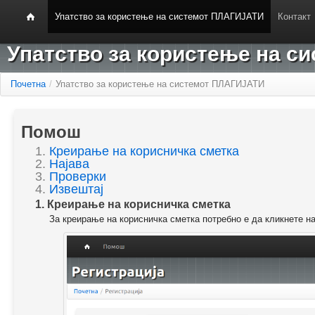
Упатство за користење на системот ПЛАГИЈАТИ
Контакт
Упатство за користење на 
Почетна
/
Упатство за користење на системот ПЛАГИЈАТИ
Помош
1.
Креирање на корисничка сметка
2.
Најава
3.
Проверки
4.
Извештај
1. Креирање на корисничка сметка
За креирање на корисничка сметка потребно е да кликнете н