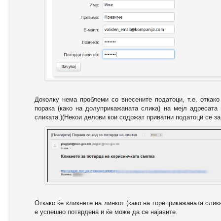
Доколку нема проблеми со внесените податоци, т.е. откак
порака (како на долуприкажаната слика) на мејл адресата
сликата.)(Некои делови кои содржат приватни податоци се за
Откако ќе кликнете на линкот (како на гореприкажаната слик
е успешно потврдена и ќе може да се најавите.