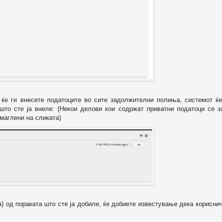
о ќе ги внесете податоците во сите задолжителни полиња, системот ќе
 што сте ја внеле: (Некои делови кои содржат приватни податоци се з
маглени на сликата)
а) од пораката што сте ја добиле, ќе добиете известување дека корисни