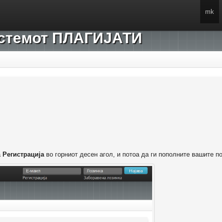
mk
системот ПЛАГИЈАТИ
а
Регистрација
во горниот десен агол, и потоа да ги пополните вашите п