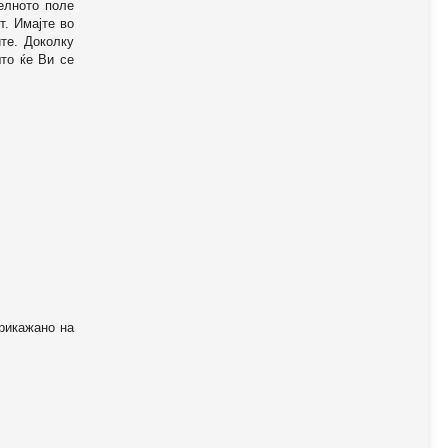
телното поле
т. Имајте во
те. Доколку
то ќе Ви се
прикажано на