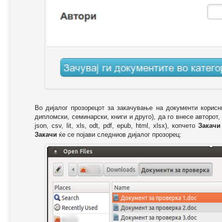
Во дијалог прозорецот за закачување на документи корисн
дипломски, семинарски, книги и друго), да го внесе авторот,
json, csv, lit, xls, odt, pdf, epub, html, xlsx), копчето
Закачи
Закачи
ќе се појави следниов дијалог прозорец: