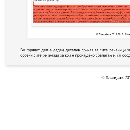
Во горниот дел е даден детален приказ за сите реченици з
обоени сите реченици за кои е пронајдено совпаѓање, со соодв
©
Плагијати
201