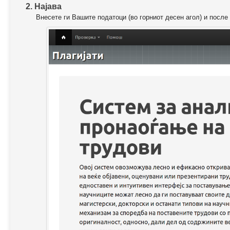
2. Најава
Внесете ги Вашите податоци (во горниот десен агол) и после 