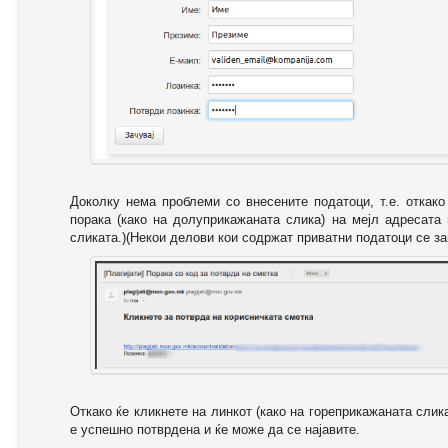
Доколку нема проблеми со внесените податоци, т.е. откак
порака (како на долуприкажаната слика) на мејл адресата
сликата.)(Некои делови кои содржат приватни податоци се за
Откако ќе кликнете на линкот (како на гореприкажаната слик
е успешно потврдена и ќе може да се најавите.