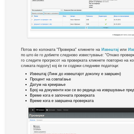
Потоа во колоната "Проверка" кликнете на
Извештај
или
Из
по што ќе го добиете следново известување: "Oткако провер
го следите прогресот на проверката кликнете повторно на ко
сликата подолу) кој ќе ги содржи следниве податоци:
Извештај (Линк до извештајот доколку е завршен)
Процент на совпаѓање
Датум на креирање
Број на документи кои се во редица на извршување пре
Време кога е започната проверката
Време кога е завршена проверката