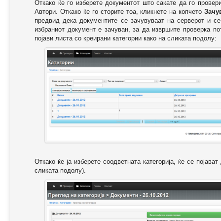
Откако ќе го изберете документот што сакате да го провер
Автори. Откако ќе го сторите тоа, кликнете на копчето
Зачу
предвид дека документите се зачувуваат на серверот и се
избраниот документ е зачуван, за да извршите проверка п
појави листа со креирани категории како на сликата подолу:
Откако ќе ја изберете соодветната категорија, ќе се појава
сликата подолу).