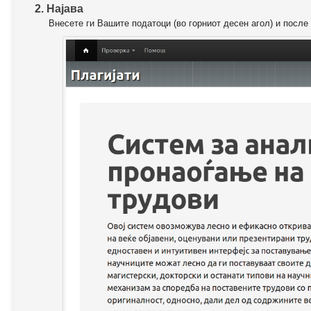
2. Најава
Внесете ги Вашите податоци (во горниот десен агол) и после 