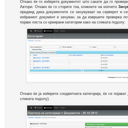
Откако ќе го изберете документот што сакате да го провер
Автори. Откако ќе го сторите тоа, кликнете на копчето
Зачу
предвид дека документите се зачувуваат на серверот и се
избраниот документ е зачуван, за да извршите проверка п
појави листа со креирани категории како на сликата подолу:
Откако ќе ја изберете соодветната категорија, ќе се појава
сликата подолу).