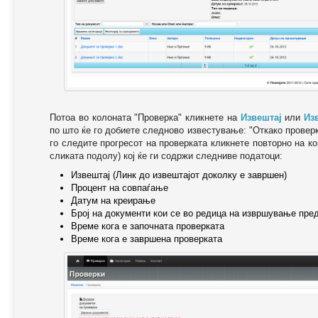
Потоа во колоната "Проверка" кликнете на
Извештај
или
Из
по што ќе го добиете следново известување: "Oткако провер
го следите прогресот на проверката кликнете повторно на ко
сликата подолу) кој ќе ги содржи следниве податоци:
Извештај (Линк до извештајот доколку е завршен)
Процент на совпаѓање
Датум на креирање
Број на документи кои се во редица на извршување пре
Време кога е започната проверката
Време кога е завршена проверката