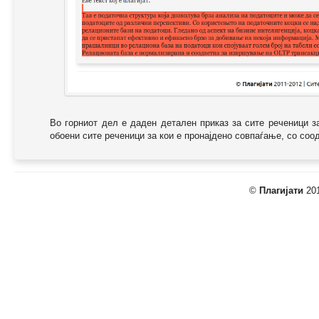
Во горниот дел е даден детален приказ за сите реченици з
обоени сите реченици за кои е пронајдено совпаѓање, со соодв
©
Плагијати
201