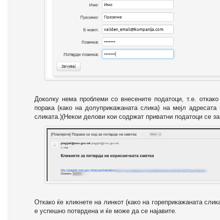
Доколку нема проблеми со внесените податоци, т.е. откак
порака (како на долуприкажаната слика) на мејл адресата
сликата.)(Некои делови кои содржат приватни податоци се за
Откако ќе кликнете на линкот (како на гореприкажаната слик
е успешно потврдена и ќе може да се најавите.