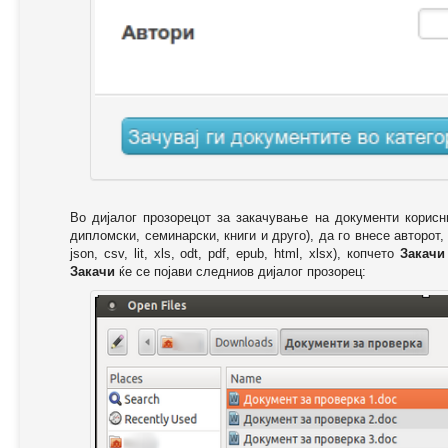
Во дијалог прозорецот за закачување на документи корисн
дипломски, семинарски, книги и друго), да го внесе авторот,
json, csv, lit, xls, odt, pdf, epub, html, xlsx), копчето
Закачи
Закачи
ќе се појави следниов дијалог прозорец: