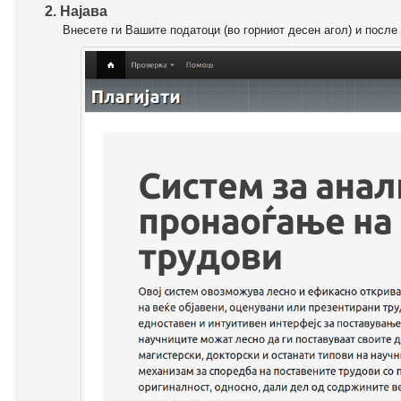
2. Најава
Внесете ги Вашите податоци (во горниот десен агол) и после 