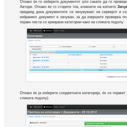
Откако ќе го изберете документот што сакате да го провер
Автори. Откако ќе го сторите тоа, кликнете на копчето
Зачу
предвид дека документите се зачувуваат на серверот и се
избраниот документ е зачуван, за да извршите проверка п
појави листа со креирани категории како на сликата подолу:
Откако ќе ја изберете соодветната категорија, ќе се појава
сликата подолу).