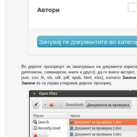
Во дијалог прозорецот за закачување на документи корисн
дипломски, семинарски, книги и друго), да го внесе авторот,
json, csv, lit, xls, odt, pdf, epub, html, xlsx), копчето
Закачи
Закачи
ќе се појави следниов дијалог прозорец: