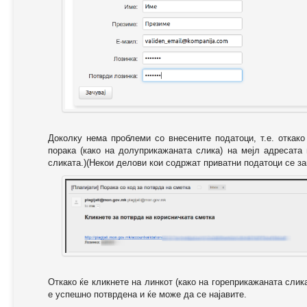
Доколку нема проблеми со внесените податоци, т.е. откак
порака (како на долуприкажаната слика) на мејл адресата
сликата.)(Некои делови кои содржат приватни податоци се за
Откако ќе кликнете на линкот (како на гореприкажаната слик
е успешно потврдена и ќе може да се најавите.