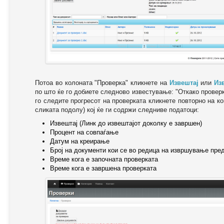
Потоа во колоната "Проверка" кликнете на
Извештај
или
Из
по што ќе го добиете следново известување: "Oткако провер
го следите прогресот на проверката кликнете повторно на ко
сликата подолу) кој ќе ги содржи следниве податоци:
Извештај (Линк до извештајот доколку е завршен)
Процент на совпаѓање
Датум на креирање
Број на документи кои се во редица на извршување пре
Време кога е започната проверката
Време кога е завршена проверката