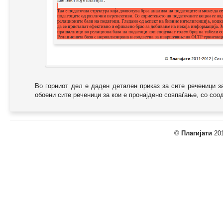
Во горниот дел е даден детален приказ за сите реченици з
обоени сите реченици за кои е пронајдено совпаѓање, со соодв
©
Плагијати
201