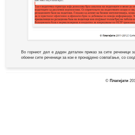
Во горниот дел е даден детален приказ за сите реченици з
обоени сите реченици за кои е пронајдено совпаѓање, со соодв
©
Плагијати
201