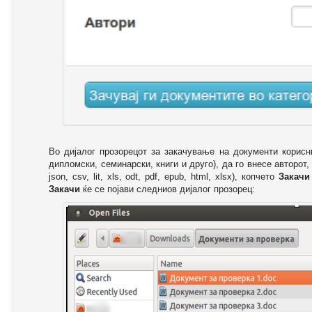
Во дијалог прозорецот за закачување на документи корисн
дипломски, семинарски, книги и друго), да го внесе авторот,
json, csv, lit, xls, odt, pdf, epub, html, xlsx), копчето
Закачи
Закачи
ќе се појави следниов дијалог прозорец: