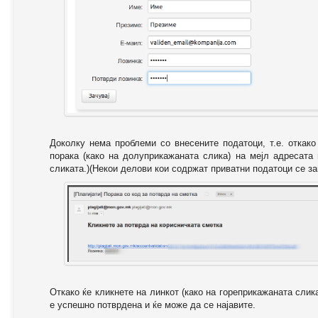
Доколку нема проблеми со внесените податоци, т.е. откак
порака (како на долуприкажаната слика) на мејл адресата
сликата.)(Некои делови кои содржат приватни податоци се за
Откако ќе кликнете на линкот (како на гореприкажаната слик
е успешно потврдена и ќе може да се најавите.