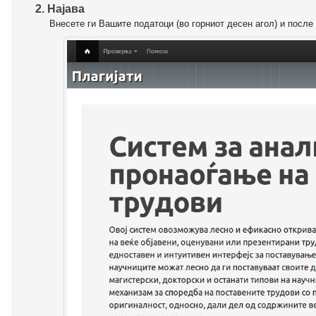
2. Најава
Внесете ги Вашите податоци (во горниот десен агол) и после 