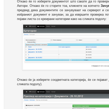
Откако ќе го изберете документот што сакате да го провер
Автори. Откако ќе го сторите тоа, кликнете на копчето
Зачу
предвид дека документите се зачувуваат на серверот и се
избраниот документ е зачуван, за да извршите проверка п
појави листа со креирани категории како на сликата подолу:
Откако ќе ја изберете соодветната категорија, ќе се појава
сликата подолу).