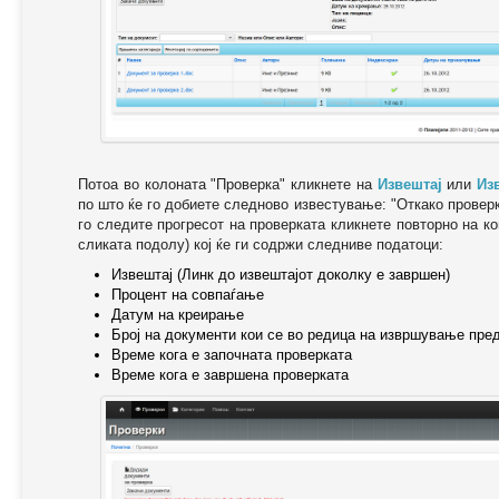
Потоа во колоната "Проверка" кликнете на
Извештај
или
Из
по што ќе го добиете следново известување: "Oткако провер
го следите прогресот на проверката кликнете повторно на ко
сликата подолу) кој ќе ги содржи следниве податоци:
Извештај (Линк до извештајот доколку е завршен)
Процент на совпаѓање
Датум на креирање
Број на документи кои се во редица на извршување пре
Време кога е започната проверката
Време кога е завршена проверката