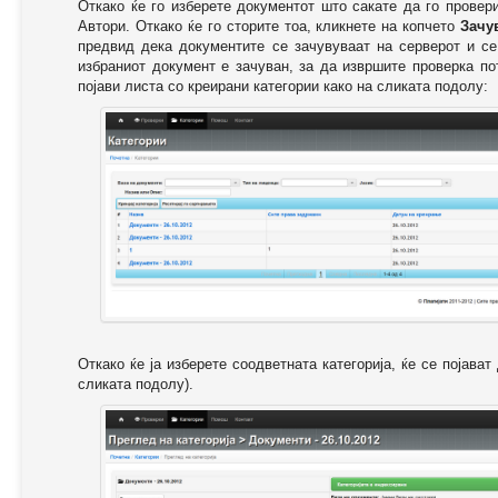
Откако ќе го изберете документот што сакате да го провер
Автори. Откако ќе го сторите тоа, кликнете на копчето
Зачу
предвид дека документите се зачувуваат на серверот и се
избраниот документ е зачуван, за да извршите проверка п
појави листа со креирани категории како на сликата подолу:
Откако ќе ја изберете соодветната категорија, ќе се појава
сликата подолу).