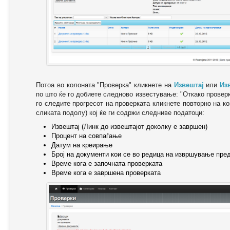
Потоа во колоната "Проверка" кликнете на
Извештај
или
Из
по што ќе го добиете следново известување: "Oткако провер
го следите прогресот на проверката кликнете повторно на ко
сликата подолу) кој ќе ги содржи следниве податоци:
Извештај (Линк до извештајот доколку е завршен)
Процент на совпаѓање
Датум на креирање
Број на документи кои се во редица на извршување пре
Време кога е започната проверката
Време кога е завршена проверката