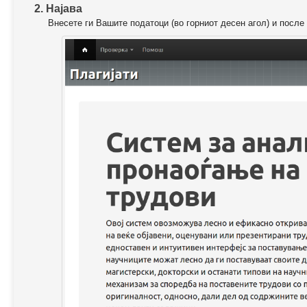
2. Најава
Внесете ги Вашите податоци (во горниот десен агол) и после 