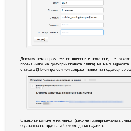
Доколку нема проблеми со внесените податоци, т.е. откак
порака (како на долуприкажаната слика) на мејл адресата
сликата.)(Некои делови кои содржат приватни податоци се за
Откако ќе кликнете на линкот (како на гореприкажаната слик
е успешно потврдена и ќе може да се најавите.