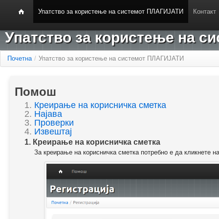
Упатство за користење на системот ПЛАГИЈАТИ
Контакт
Упатство за користење на 
Почетна
/
Упатство за користење на системот ПЛАГИЈАТИ
Помош
1.
Креирање на корисничка сметка
2.
Најава
3.
Проверки
4.
Извештај
1. Креирање на корисничка сметка
За креирање на корисничка сметка потребно е да кликнете н