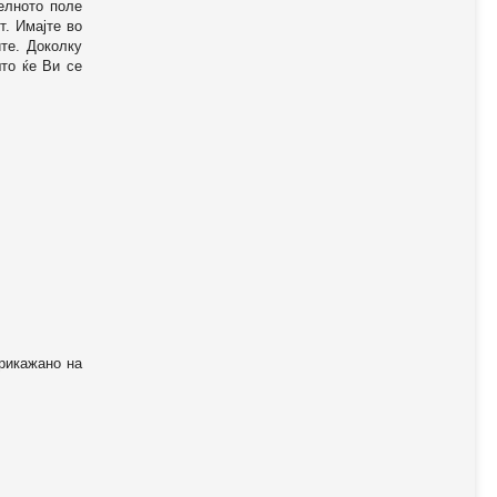
телното поле
т. Имајте во
те. Доколку
то ќе Ви се
прикажано на