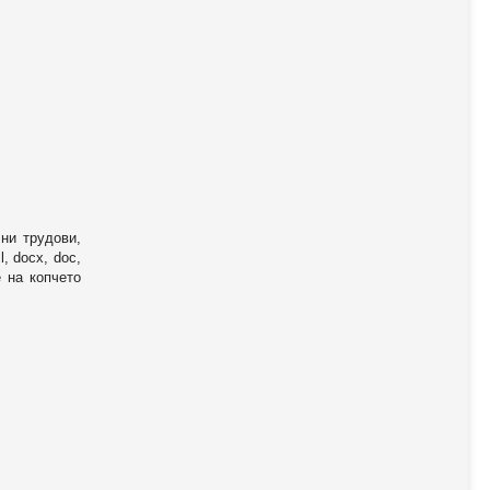
ни трудови,
, docx, doc,
е на копчето