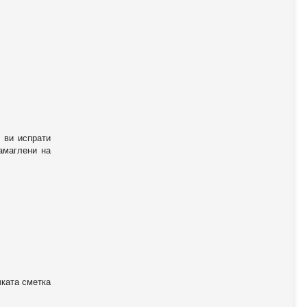
 ви испрати
амаглени на
чката сметка