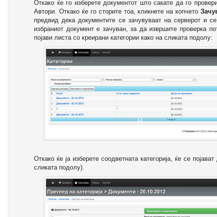
Откако ќе го изберете документот што сакате да го провер
Автори. Откако ќе го сторите тоа, кликнете на копчето
Зачу
предвид дека документите се зачувуваат на серверот и се
избраниот документ е зачуван, за да извршите проверка п
појави листа со креирани категории како на сликата подолу:
Откако ќе ја изберете соодветната категорија, ќе се појава
сликата подолу).