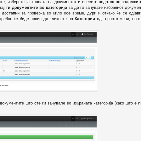
ите, изберете ја класата на документот и внесете податок во задолжи
вај ги документите во категорија
за да го зачувате избраниот докумен
 достапни за проверка во било кое време, дури и откако ќе се одјави
отребно ќе биде првин да кликнете на
Категории
од горното мени, по ш
т документите што сте ги зачувале во избраната категорија (како што е 