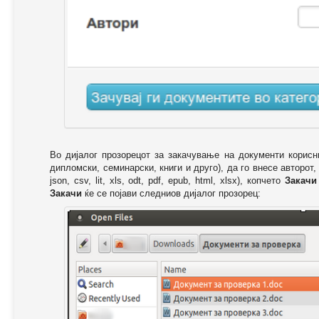
Во дијалог прозорецот за закачување на документи корисн
дипломски, семинарски, книги и друго), да го внесе авторот,
json, csv, lit, xls, odt, pdf, epub, html, xlsx), копчето
Закачи
Закачи
ќе се појави следниов дијалог прозорец: