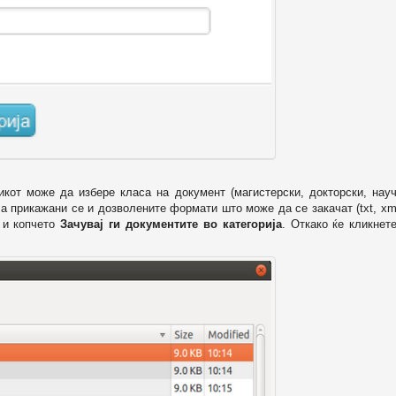
икот може да избере класа на документ (магистерски, докторски, науч
 а прикажани се и дозволените формати што може да се закачат (txt, xml
и копчето
Зачувај ги документите во категорија
. Откако ќе кликнет