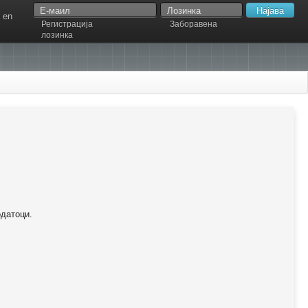
en
Регистрација
Заборавена
лозинка
одатоци.