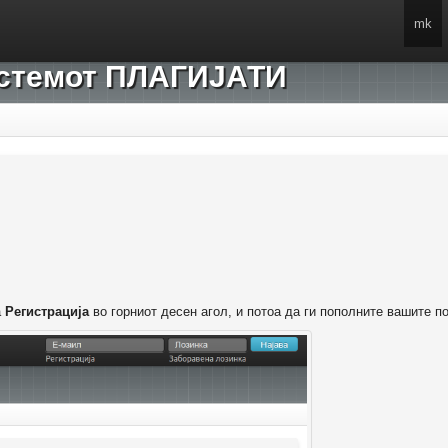
mk
системот ПЛАГИЈАТИ
а
Регистрација
во горниот десен агол, и потоа да ги пополните вашите п