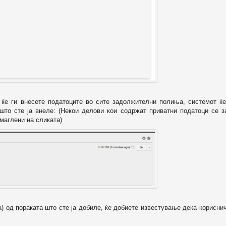
о ќе ги внесете податоците во сите задолжителни полиња, системот ќе
 што сте ја внеле: (Некои делови кои содржат приватни податоци се з
маглени на сликата)
а) од пораката што сте ја добиле, ќе добиете известување дека корисни