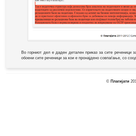
Во горниот дел е даден детален приказ за сите реченици з
обоени сите реченици за кои е пронајдено совпаѓање, со соодв
©
Плагијати
201