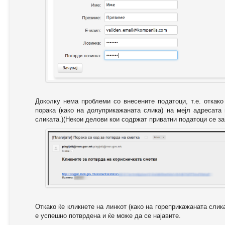
Доколку нема проблеми со внесените податоци, т.е. откак
порака (како на долуприкажаната слика) на мејл адресата
сликата.)(Некои делови кои содржат приватни податоци се за
Откако ќе кликнете на линкот (како на гореприкажаната слик
е успешно потврдена и ќе може да се најавите.