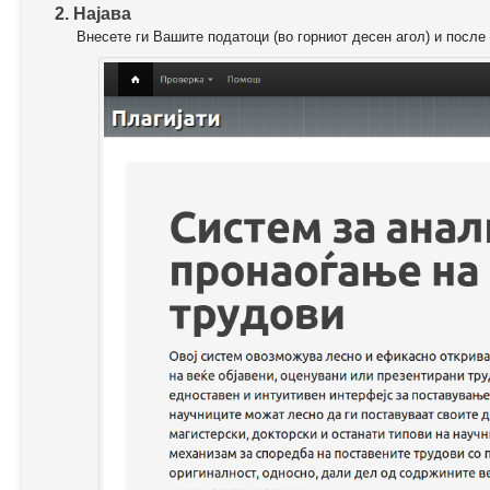
2. Најава
Внесете ги Вашите податоци (во горниот десен агол) и после 