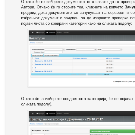
Откако ќе го изберете документот што сакате да го провер
Автори. Откако ќе го сторите тоа, кликнете на копчето
Зачу
предвид дека документите се зачувуваат на серверот и се
избраниот документ е зачуван, за да извршите проверка п
појави листа со креирани категории како на сликата подолу:
Откако ќе ја изберете соодветната категорија, ќе се појава
сликата подолу).