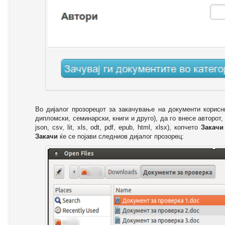
Во дијалог прозорецот за закачување на документи корисн
дипломски, семинарски, книги и друго), да го внесе авторот,
json, csv, lit, xls, odt, pdf, epub, html, xlsx), копчето
Закачи
Закачи
ќе се појави следниов дијалог прозорец: