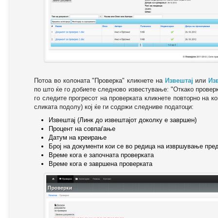
Потоа во колоната "Проверка" кликнете на
Извештај
или
Из
по што ќе го добиете следново известување: "Oткако провер
го следите прогресот на проверката кликнете повторно на ко
сликата подолу) кој ќе ги содржи следниве податоци:
Извештај (Линк до извештајот доколку е завршен)
Процент на совпаѓање
Датум на креирање
Број на документи кои се во редица на извршување пре
Време кога е започната проверката
Време кога е завршена проверката