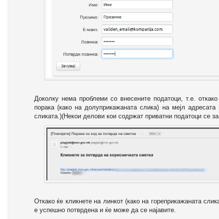
Доколку нема проблеми со внесените податоци, т.е. откак
порака (како на долуприкажаната слика) на мејл адресата
сликата.)(Некои делови кои содржат приватни податоци се за
Откако ќе кликнете на линкот (како на гореприкажаната слик
е успешно потврдена и ќе може да се најавите.