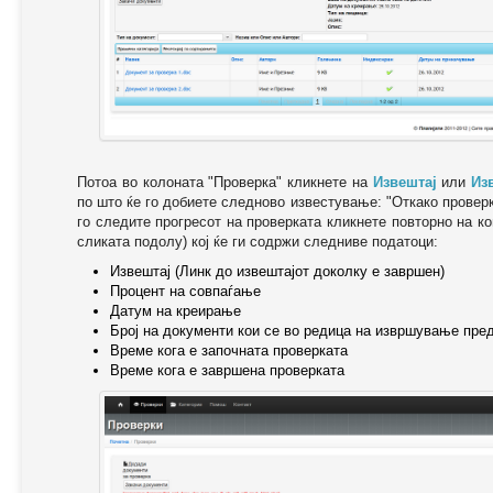
Потоа во колоната "Проверка" кликнете на
Извештај
или
Из
по што ќе го добиете следново известување: "Oткако провер
го следите прогресот на проверката кликнете повторно на ко
сликата подолу) кој ќе ги содржи следниве податоци:
Извештај (Линк до извештајот доколку е завршен)
Процент на совпаѓање
Датум на креирање
Број на документи кои се во редица на извршување пре
Време кога е започната проверката
Време кога е завршена проверката