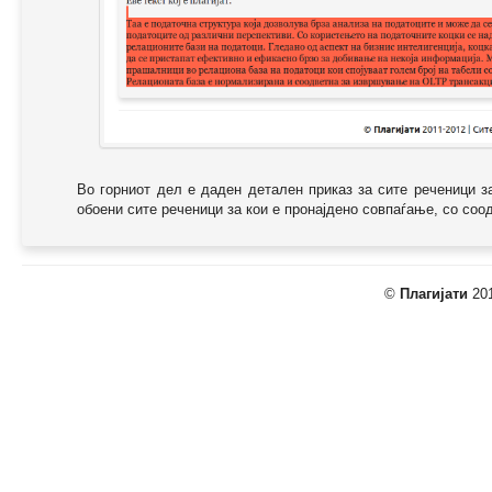
Во горниот дел е даден детален приказ за сите реченици з
обоени сите реченици за кои е пронајдено совпаѓање, со соодв
©
Плагијати
201