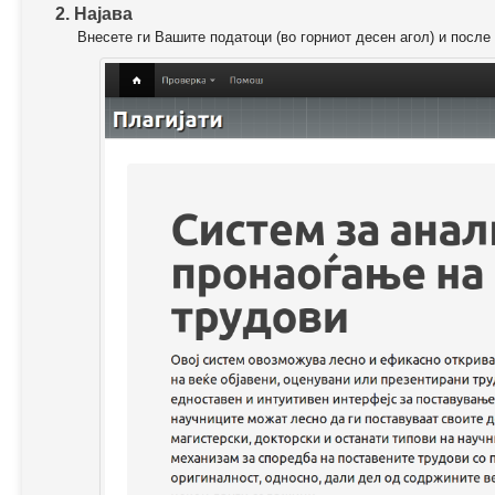
2. Најава
Внесете ги Вашите податоци (во горниот десен агол) и после 