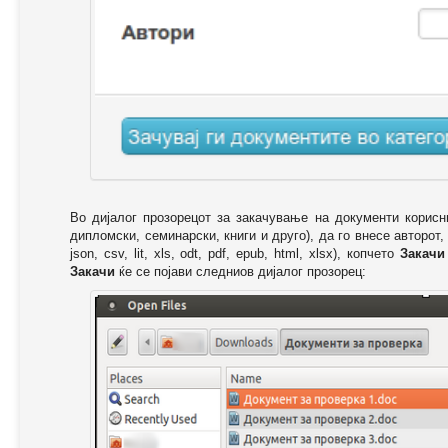
Во дијалог прозорецот за закачување на документи корисн
дипломски, семинарски, книги и друго), да го внесе авторот,
json, csv, lit, xls, odt, pdf, epub, html, xlsx), копчето
Закачи
Закачи
ќе се појави следниов дијалог прозорец: