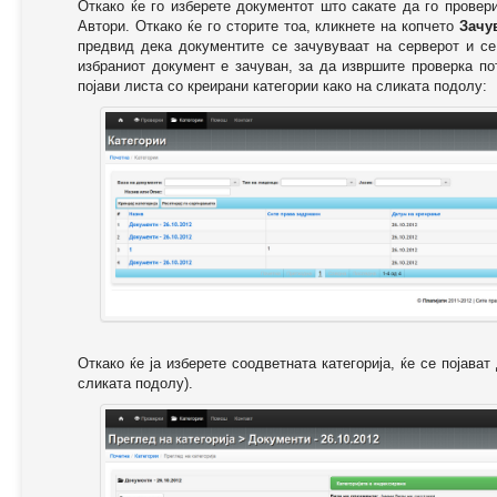
Откако ќе го изберете документот што сакате да го провер
Автори. Откако ќе го сторите тоа, кликнете на копчето
Зачу
предвид дека документите се зачувуваат на серверот и се
избраниот документ е зачуван, за да извршите проверка п
појави листа со креирани категории како на сликата подолу:
Откако ќе ја изберете соодветната категорија, ќе се појава
сликата подолу).