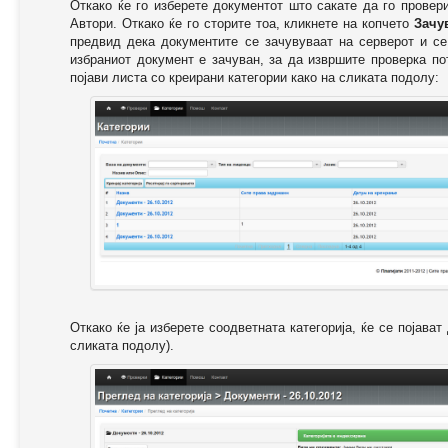
Откако ќе го изберете документот што сакате да го провер
Автори. Откако ќе го сторите тоа, кликнете на копчето
Зачу
предвид дека документите се зачувуваат на серверот и се
избраниот документ е зачуван, за да извршите проверка п
појави листа со креирани категории како на сликата подолу:
Откако ќе ја изберете соодветната категорија, ќе се појава
сликата подолу).