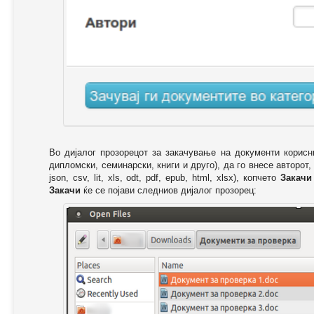
Во дијалог прозорецот за закачување на документи корисн
дипломски, семинарски, книги и друго), да го внесе авторот,
json, csv, lit, xls, odt, pdf, epub, html, xlsx), копчето
Закачи
Закачи
ќе се појави следниов дијалог прозорец: