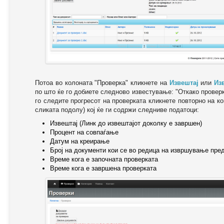
Потоа во колоната "Проверка" кликнете на
Извештај
или
Из
по што ќе го добиете следново известување: "Oткако провер
го следите прогресот на проверката кликнете повторно на ко
сликата подолу) кој ќе ги содржи следниве податоци:
Извештај (Линк до извештајот доколку е завршен)
Процент на совпаѓање
Датум на креирање
Број на документи кои се во редица на извршување пре
Време кога е започната проверката
Време кога е завршена проверката