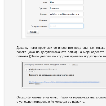
Доколку нема проблеми со внесените податоци, т.е. откак
порака (како на долуприкажаната слика) на мејл адресата
сликата.)(Некои делови кои содржат приватни податоци се за
Откако ќе кликнете на линкот (како на гореприкажаната слик
е успешно потврдена и ќе може да се најавите.