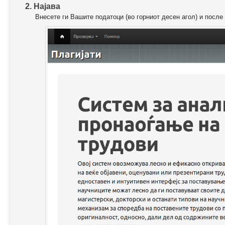
2. Најава
Внесете ги Вашите податоци (во горниот десен агол) и после 