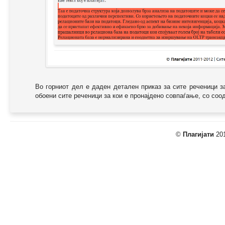
Во горниот дел е даден детален приказ за сите реченици з
обоени сите реченици за кои е пронајдено совпаѓање, со соодв
©
Плагијати
201