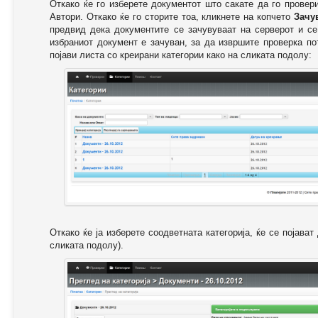
Откако ќе го изберете документот што сакате да го провер
Автори. Откако ќе го сторите тоа, кликнете на копчето
Зачу
предвид дека документите се зачувуваат на серверот и се
избраниот документ е зачуван, за да извршите проверка п
појави листа со креирани категории како на сликата подолу:
Откако ќе ја изберете соодветната категорија, ќе се појава
сликата подолу).