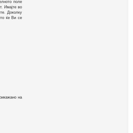
телното поле
т. Имајте во
те. Доколку
то ќе Ви се
прикажано на