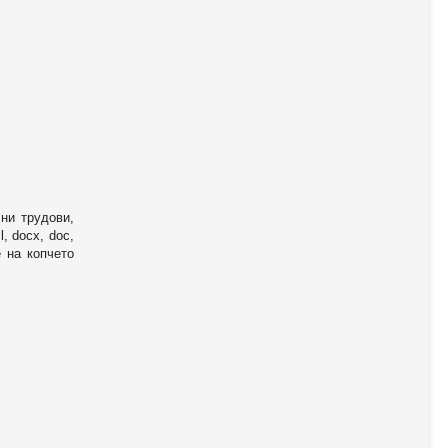
ни трудови,
, docx, doc,
е на копчето