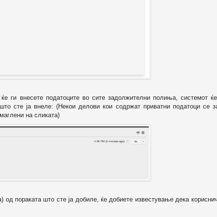
о ќе ги внесете податоците во сите задолжителни полиња, системот ќе
 што сте ја внеле: (Некои делови кои содржат приватни податоци се з
маглени на сликата)
а) од пораката што сте ја добиле, ќе добиете известување дека корисни