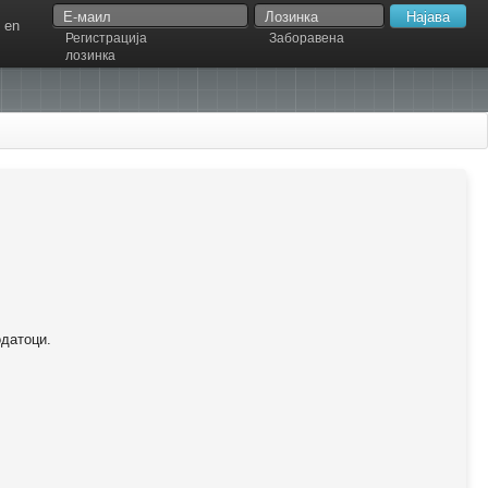
en
Регистрација
Заборавена
лозинка
одатоци.