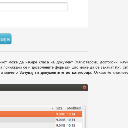
икот може да избере класа на документ (магистерски, докторски, науч
 а прикажани се и дозволените формати што може да се закачат (txt, xml
и копчето
Зачувај ги документите во категорија
. Откако ќе кликнет