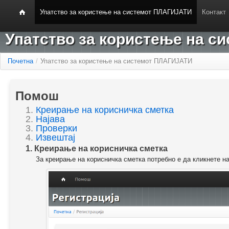
Упатство за користење на системот ПЛАГИЈАТИ
Контакт
Упатство за користење на 
Почетна
/
Упатство за користење на системот ПЛАГИЈАТИ
Помош
1.
Креирање на корисничка сметка
2.
Најава
3.
Проверки
4.
Извештај
1. Креирање на корисничка сметка
За креирање на корисничка сметка потребно е да кликнете н