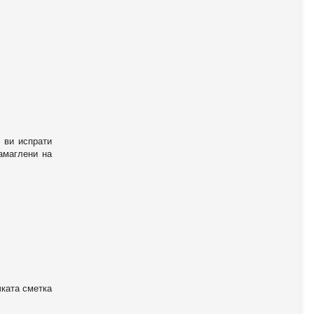
 ви испрати
амаглени на
чката сметка