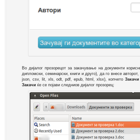
Во дијалог прозорецот за закачување на документи корисн
дипломски, семинарски, книги и друго), да го внесе авторот,
json, csv, lit, xls, odt, pdf, epub, html, xlsx), копчето
Закачи
Закачи
ќе се појави следниов дијалог прозорец: