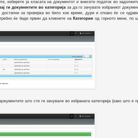
ите, изберете ја класата на документот и внесете податок во задолжи
вај ги документите во категорија
за да го зачувате избраниот докумен
 достапни за проверка во било кое време, дури и откако ќе се одјави
отребно ќе биде првин да кликнете на
Категории
од горното мени, по ш
т документите што сте ги зачувале во избраната категорија (како што е 