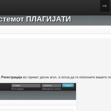
mk
системот ПЛАГИЈАТИ
а
Регистрација
во горниот десен агол, и потоа да ги пополните вашите п