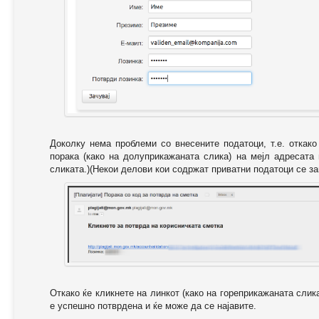
Доколку нема проблеми со внесените податоци, т.е. откак
порака (како на долуприкажаната слика) на мејл адресата
сликата.)(Некои делови кои содржат приватни податоци се за
Откако ќе кликнете на линкот (како на гореприкажаната слик
е успешно потврдена и ќе може да се најавите.