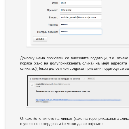
Доколку нема проблеми со внесените податоци, т.е. откак
порака (како на долуприкажаната слика) на мејл адресата
сликата.)(Некои делови кои содржат приватни податоци се за
Откако ќе кликнете на линкот (како на гореприкажаната слик
е успешно потврдена и ќе може да се најавите.