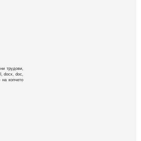
ни трудови,
, docx, doc,
е на копчето