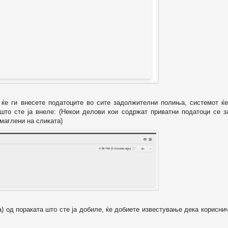
о ќе ги внесете податоците во сите задолжителни полиња, системот ќе
 што сте ја внеле: (Некои делови кои содржат приватни податоци се з
маглени на сликата)
а) од пораката што сте ја добиле, ќе добиете известување дека корисни