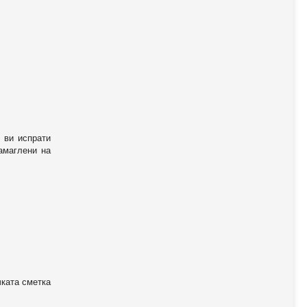
 ви испрати
амаглени на
чката сметка