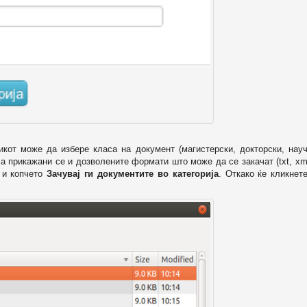
икот може да избере класа на документ (магистерски, докторски, науч
 а прикажани се и дозволените формати што може да се закачат (txt, xml
и копчето
Зачувај ги документите во категорија
. Откако ќе кликнет