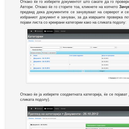
Откако ќе го изберете документот што сакате да го провер
Автори. Откако ќе го сторите тоа, кликнете на копчето
Зачу
предвид дека документите се зачувуваат на серверот и се
избраниот документ е зачуван, за да извршите проверка п
појави листа со креирани категории како на сликата подолу:
Откако ќе ја изберете соодветната категорија, ќе се појава
сликата подолу).