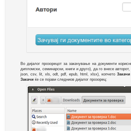
Во дијалог прозорецот за закачување на документи корисн
дипломски, семинарски, книги и друго), да го внесе авторот,
json, csv, lit, xls, odt, pdf, epub, html, xlsx), копчето
Закачи
Закачи
ќе се појави следниов дијалог прозорец: