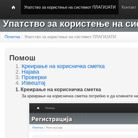
Упатство за користење на системот ПЛАГИЈАТИ
Контакт
Упатство за користење на 
Почетна
/
Упатство за користење на системот ПЛАГИЈАТИ
Помош
1.
Креирање на корисничка сметка
2.
Најава
3.
Проверки
4.
Извештај
1. Креирање на корисничка сметка
За креирање на корисничка сметка потребно е да кликнете н