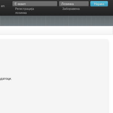
en
Регистрација
Заборавена
лозинка
одатоци.