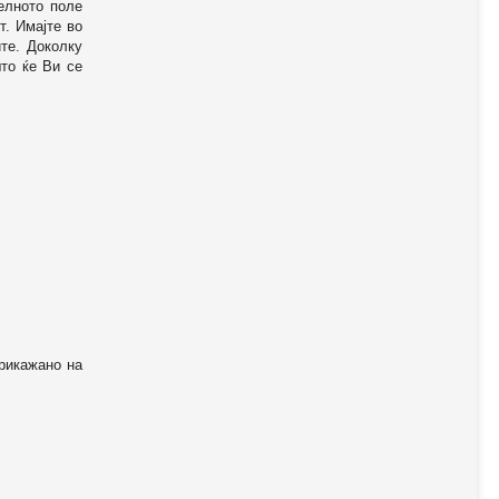
телното поле
т. Имајте во
те. Доколку
то ќе Ви се
прикажано на