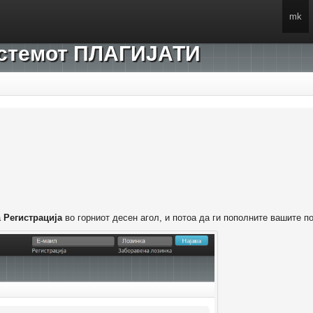
mk
системот ПЛАГИЈАТИ
а
Регистрација
во горниот десен агол, и потоа да ги пополните вашите п