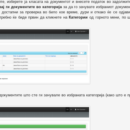
ите, изберете ја класата на документот и внесете податок во задолжи
вај ги документите во категорија
за да го зачувате избраниот докумен
 достапни за проверка во било кое време, дури и откако ќе се одјави
отребно ќе биде првин да кликнете на
Категории
од горното мени, по ш
т документите што сте ги зачувале во избраната категорија (како што е 