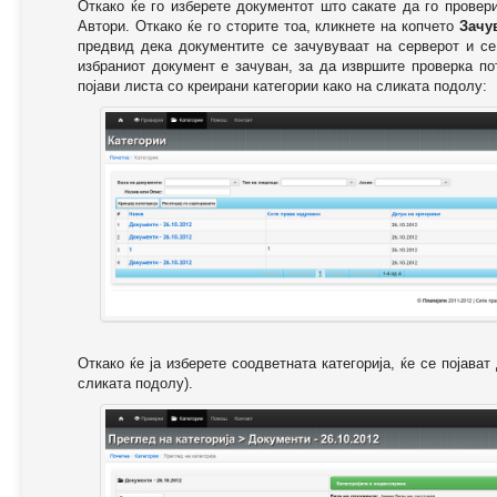
Откако ќе го изберете документот што сакате да го провер
Автори. Откако ќе го сторите тоа, кликнете на копчето
Зачу
предвид дека документите се зачувуваат на серверот и се
избраниот документ е зачуван, за да извршите проверка п
појави листа со креирани категории како на сликата подолу:
Откако ќе ја изберете соодветната категорија, ќе се појава
сликата подолу).