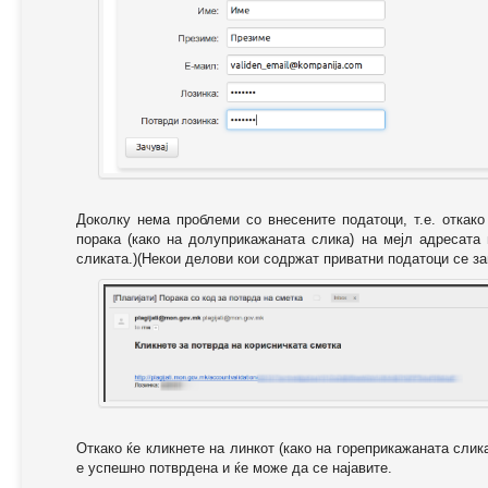
Доколку нема проблеми со внесените податоци, т.е. откак
порака (како на долуприкажаната слика) на мејл адресата
сликата.)(Некои делови кои содржат приватни податоци се за
Откако ќе кликнете на линкот (како на гореприкажаната слик
е успешно потврдена и ќе може да се најавите.