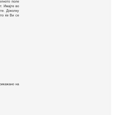
телното поле
т. Имајте во
те. Доколку
то ќе Ви се
прикажано на