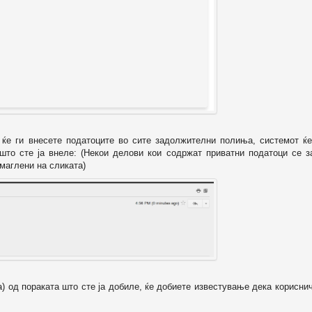
о ќе ги внесете податоците во сите задолжителни полиња, системот ќе
 што сте ја внеле: (Некои делови кои содржат приватни податоци се з
маглени на сликата)
а) од пораката што сте ја добиле, ќе добиете известување дека корисни