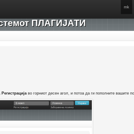
mk
системот ПЛАГИЈАТИ
а
Регистрација
во горниот десен агол, и потоа да ги пополните вашите п