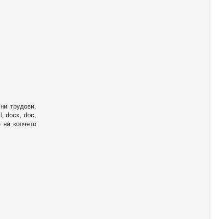
ни трудови,
, docx, doc,
е на копчето