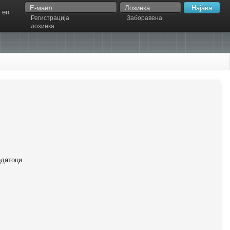
en
Регистрација
Заборавена
лозинка
одатоци.