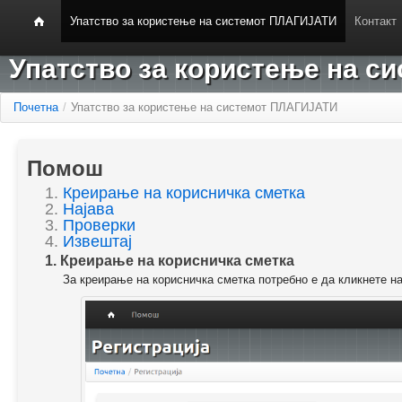
Упатство за користење на системот ПЛАГИЈАТИ
Контакт
Упатство за користење на 
Почетна
/
Упатство за користење на системот ПЛАГИЈАТИ
Помош
1.
Креирање на корисничка сметка
2.
Најава
3.
Проверки
4.
Извештај
1. Креирање на корисничка сметка
За креирање на корисничка сметка потребно е да кликнете н