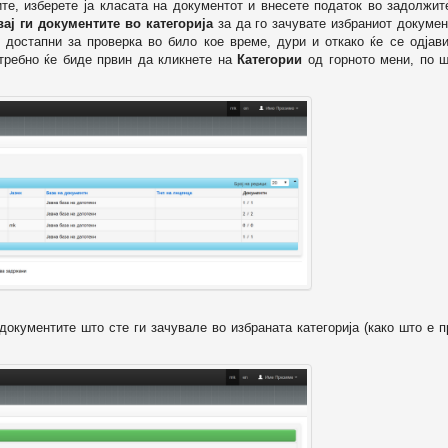
ите, изберете ја класата на документот и внесете податок во задолжи
вај ги документите во категорија
за да го зачувате избраниот докумен
 достапни за проверка во било кое време, дури и откако ќе се одјави
отребно ќе биде првин да кликнете на
Категории
од горното мени, по ш
т документите што сте ги зачувале во избраната категорија (како што е 