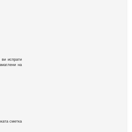
 ви испрати
амаглени на
чката сметка