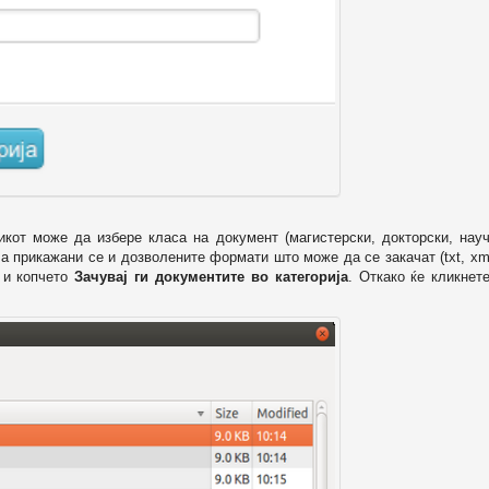
икот може да избере класа на документ (магистерски, докторски, науч
 а прикажани се и дозволените формати што може да се закачат (txt, xml
и копчето
Зачувај ги документите во категорија
. Откако ќе кликнет