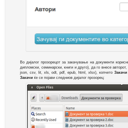
Во дијалог прозорецот за закачување на документи корисн
дипломски, семинарски, книги и друго), да го внесе авторот,
json, csv, lit, xls, odt, pdf, epub, html, xlsx), копчето
Закачи
Закачи
ќе се појави следниов дијалог прозорец: