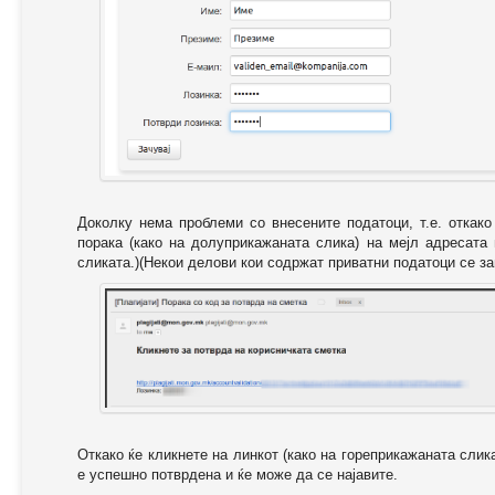
Доколку нема проблеми со внесените податоци, т.е. откак
порака (како на долуприкажаната слика) на мејл адресата
сликата.)(Некои делови кои содржат приватни податоци се за
Откако ќе кликнете на линкот (како на гореприкажаната слик
е успешно потврдена и ќе може да се најавите.