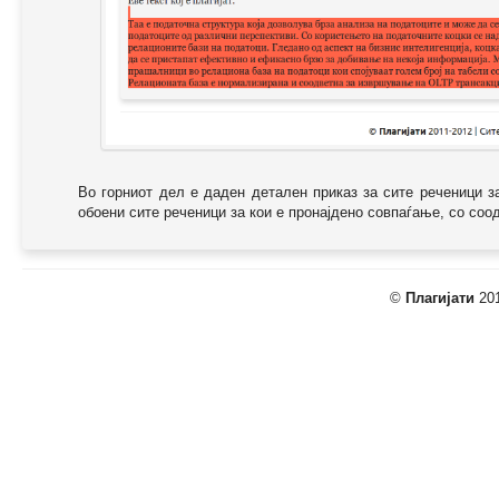
Во горниот дел е даден детален приказ за сите реченици з
обоени сите реченици за кои е пронајдено совпаѓање, со соодв
©
Плагијати
201