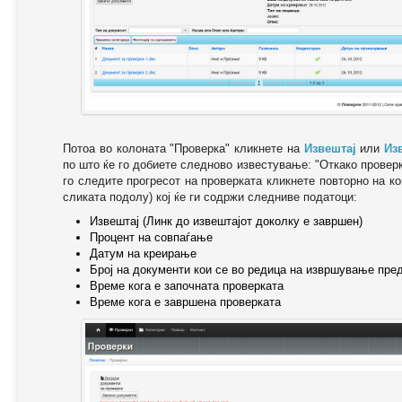
Потоа во колоната "Проверка" кликнете на
Извештај
или
Из
по што ќе го добиете следново известување: "Oткако провер
го следите прогресот на проверката кликнете повторно на ко
сликата подолу) кој ќе ги содржи следниве податоци:
Извештај (Линк до извештајот доколку е завршен)
Процент на совпаѓање
Датум на креирање
Број на документи кои се во редица на извршување пре
Време кога е започната проверката
Време кога е завршена проверката