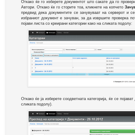
Откако ќе го изберете документот што сакате да го провер
Автори. Откако ќе го сторите тоа, кликнете на копчето
Зачу
предвид дека документите се зачувуваат на серверот и се
избраниот документ е зачуван, за да извршите проверка п
појави листа со креирани категории како на сликата подолу:
Откако ќе ја изберете соодветната категорија, ќе се појава
сликата подолу).