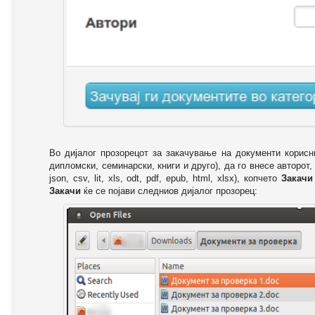
Во дијалог прозорецот за закачување на документи корисн
дипломски, семинарски, книги и друго), да го внесе авторот,
json, csv, lit, xls, odt, pdf, epub, html, xlsx), копчето
Закачи
Закачи
ќе се појави следниов дијалог прозорец: