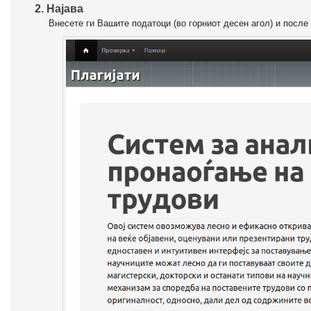
2. Најава
Внесете ги Вашите податоци (во горниот десен агол) и после 