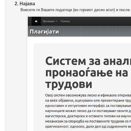
2. Најава
Внесете ги Вашите податоци (во горниот десен агол) и после 