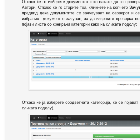
Откако ќе го изберете документот што сакате да го провер
Автори. Откако ќе го сторите тоа, кликнете на копчето
Зачу
предвид дека документите се зачувуваат на серверот и се
избраниот документ е зачуван, за да извршите проверка п
појави листа со креирани категории како на сликата подолу:
Откако ќе ја изберете соодветната категорија, ќе се појава
сликата подолу).