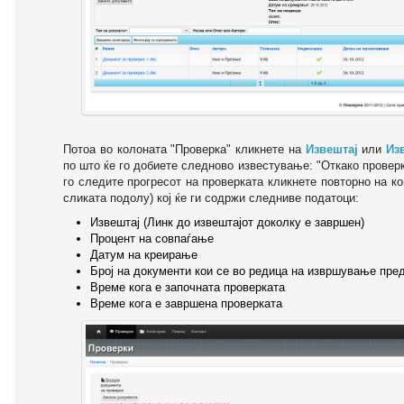
Потоа во колоната "Проверка" кликнете на
Извештај
или
Из
по што ќе го добиете следново известување: "Oткако провер
го следите прогресот на проверката кликнете повторно на ко
сликата подолу) кој ќе ги содржи следниве податоци:
Извештај (Линк до извештајот доколку е завршен)
Процент на совпаѓање
Датум на креирање
Број на документи кои се во редица на извршување пре
Време кога е започната проверката
Време кога е завршена проверката