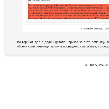
Во горниот дел е даден детален приказ за сите реченици з
обоени сите реченици за кои е пронајдено совпаѓање, со соодв
©
Плагијати
201