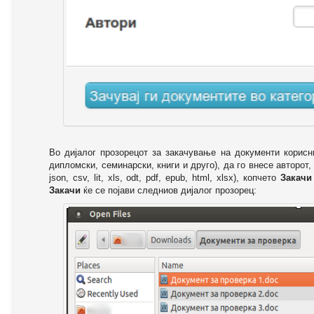
Во дијалог прозорецот за закачување на документи корисн
дипломски, семинарски, книги и друго), да го внесе авторот,
json, csv, lit, xls, odt, pdf, epub, html, xlsx), копчето
Закачи
Закачи
ќе се појави следниов дијалог прозорец: