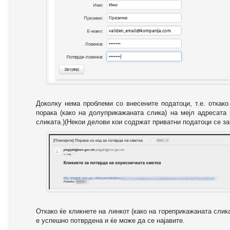
Доколку нема проблеми со внесените податоци, т.е. откак
порака (како на долуприкажаната слика) на мејл адресата
сликата.)(Некои делови кои содржат приватни податоци се за
Откако ќе кликнете на линкот (како на гореприкажаната слик
е успешно потврдена и ќе може да се најавите.