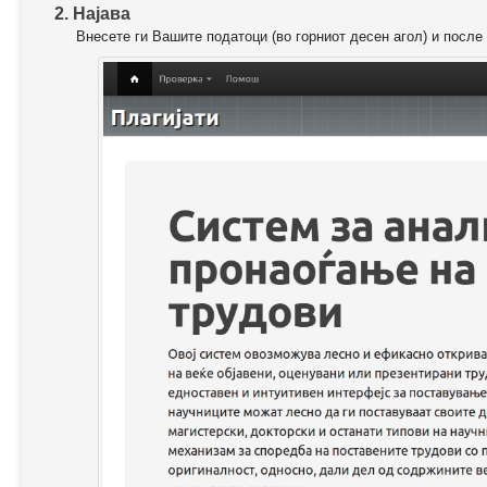
2. Најава
Внесете ги Вашите податоци (во горниот десен агол) и после 