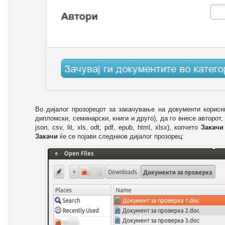
Во дијалог прозорецот за закачување на документи корисн
дипломски, семинарски, книги и друго), да го внесе авторот,
json, csv, lit, xls, odt, pdf, epub, html, xlsx), копчето
Закачи
Закачи
ќе се појави следниов дијалог прозорец: