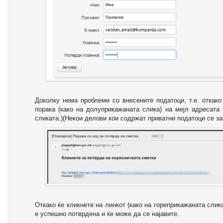
Доколку нема проблеми со внесените податоци, т.е. откак
порака (како на долуприкажаната слика) на мејл адресата
сликата.)(Некои делови кои содржат приватни податоци се за
Откако ќе кликнете на линкот (како на гореприкажаната слик
е успешно потврдена и ќе може да се најавите.