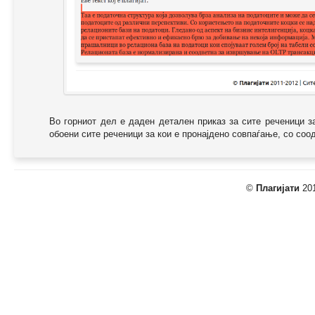
Во горниот дел е даден детален приказ за сите реченици з
обоени сите реченици за кои е пронајдено совпаѓање, со соодв
©
Плагијати
201