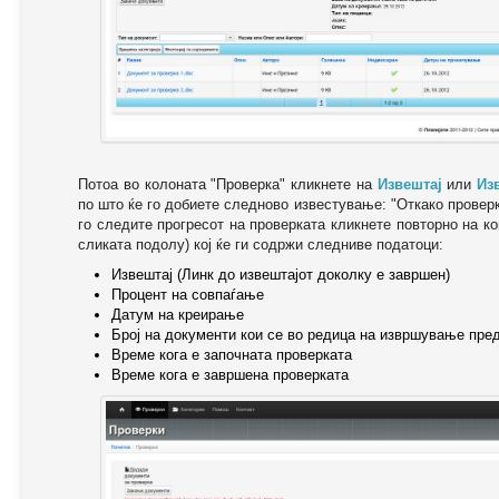
Потоа во колоната "Проверка" кликнете на
Извештај
или
Из
по што ќе го добиете следново известување: "Oткако провер
го следите прогресот на проверката кликнете повторно на ко
сликата подолу) кој ќе ги содржи следниве податоци:
Извештај (Линк до извештајот доколку е завршен)
Процент на совпаѓање
Датум на креирање
Број на документи кои се во редица на извршување пре
Време кога е започната проверката
Време кога е завршена проверката