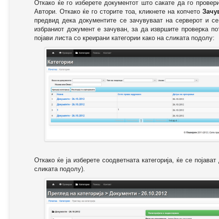
Откако ќе го изберете документот што сакате да го провер
Автори. Откако ќе го сторите тоа, кликнете на копчето
Зачу
предвид дека документите се зачувуваат на серверот и се
избраниот документ е зачуван, за да извршите проверка п
појави листа со креирани категории како на сликата подолу:
Откако ќе ја изберете соодветната категорија, ќе се појава
сликата подолу).