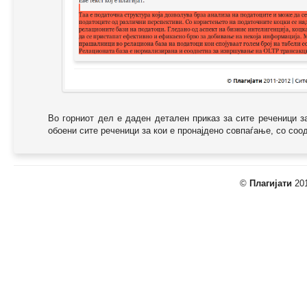
Во горниот дел е даден детален приказ за сите реченици з
обоени сите реченици за кои е пронајдено совпаѓање, со соодв
©
Плагијати
201