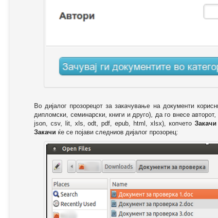
Во дијалог прозорецот за закачување на документи корисн
дипломски, семинарски, книги и друго), да го внесе авторот,
json, csv, lit, xls, odt, pdf, epub, html, xlsx), копчето
Закачи
Закачи
ќе се појави следниов дијалог прозорец: