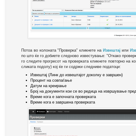
Потоа во колоната "Проверка" кликнете на
Извештај
или
Из
по што ќе го добиете следново известување: "Oткако провер
го следите прогресот на проверката кликнете повторно на ко
сликата подолу) кој ќе ги содржи следниве податоци:
Извештај (Линк до извештајот доколку е завршен)
Процент на совпаѓање
Датум на креирање
Број на документи кои се во редица на извршување пре
Време кога е започната проверката
Време кога е завршена проверката