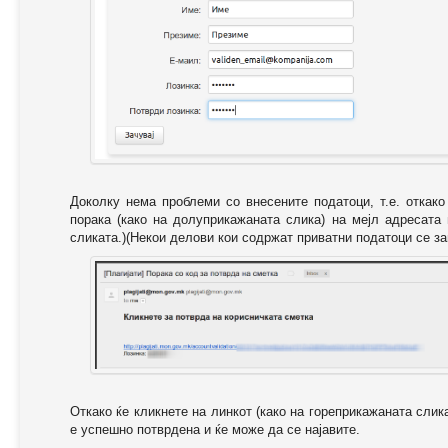
Доколку нема проблеми со внесените податоци, т.е. откак
порака (како на долуприкажаната слика) на мејл адресата
сликата.)(Некои делови кои содржат приватни податоци се за
Откако ќе кликнете на линкот (како на гореприкажаната слик
е успешно потврдена и ќе може да се најавите.