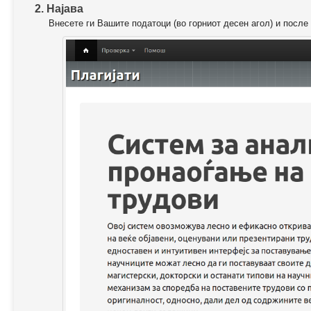
2. Најава
Внесете ги Вашите податоци (во горниот десен агол) и после 