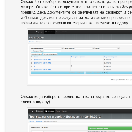
Откако ќе го изберете документот што сакате да го провер
Автори. Откако ќе го сторите тоа, кликнете на копчето
Зачу
предвид дека документите се зачувуваат на серверот и се
избраниот документ е зачуван, за да извршите проверка п
појави листа со креирани категории како на сликата подолу:
Откако ќе ја изберете соодветната категорија, ќе се појава
сликата подолу).