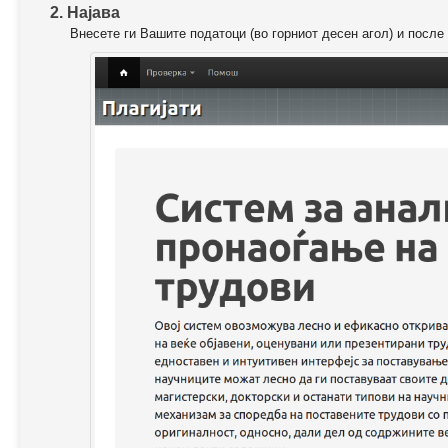
2. Најава
Внесете ги Вашите податоци (во горниот десен агол) и после 