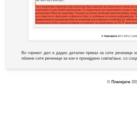
Во горниот дел е даден детален приказ за сите реченици з
обоени сите реченици за кои е пронајдено совпаѓање, со соодв
©
Плагијати
201