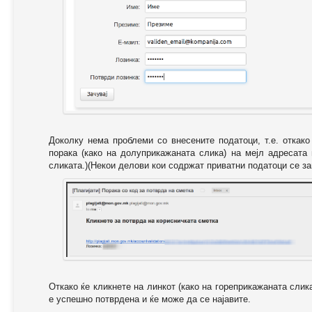
Доколку нема проблеми со внесените податоци, т.е. откак
порака (како на долуприкажаната слика) на мејл адресата
сликата.)(Некои делови кои содржат приватни податоци се за
Откако ќе кликнете на линкот (како на гореприкажаната слик
е успешно потврдена и ќе може да се најавите.