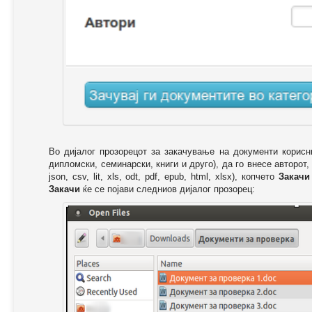
Во дијалог прозорецот за закачување на документи корисн
дипломски, семинарски, книги и друго), да го внесе авторот,
json, csv, lit, xls, odt, pdf, epub, html, xlsx), копчето
Закачи
Закачи
ќе се појави следниов дијалог прозорец: