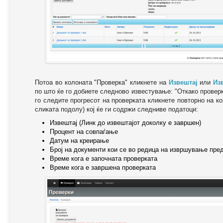
Потоа во колоната "Проверка" кликнете на
Извештај
или
Из
по што ќе го добиете следново известување: "Oткако провер
го следите прогресот на проверката кликнете повторно на ко
сликата подолу) кој ќе ги содржи следниве податоци:
Извештај (Линк до извештајот доколку е завршен)
Процент на совпаѓање
Датум на креирање
Број на документи кои се во редица на извршување пре
Време кога е започната проверката
Време кога е завршена проверката