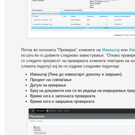
Потоа во колоната "Проверка" кликнете на
Извештај
или
Из
по што ќе го добиете следново известување: "Oткако провер
го следите прогресот на проверката кликнете повторно на ко
сликата подолу) кој ќе ги содржи следниве податоци:
Извештај (Линк до извештајот доколку е завршен)
Процент на совпаѓање
Датум на креирање
Број на документи кои се во редица на извршување пре
Време кога е започната проверката
Време кога е завршена проверката