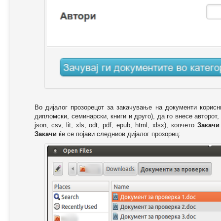
Во дијалог прозорецот за закачување на документи корисн
дипломски, семинарски, книги и друго), да го внесе авторот,
json, csv, lit, xls, odt, pdf, epub, html, xlsx), копчето
Закачи
Закачи
ќе се појави следниов дијалог прозорец: