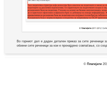
Во горниот дел е даден детален приказ за сите реченици з
обоени сите реченици за кои е пронајдено совпаѓање, со соодв
©
Плагијати
201