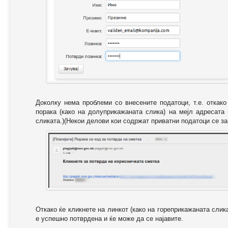
Доколку нема проблеми со внесените податоци, т.е. откак
порака (како на долуприкажаната слика) на мејл адресата
сликата.)(Некои делови кои содржат приватни податоци се за
Откако ќе кликнете на линкот (како на гореприкажаната слик
е успешно потврдена и ќе може да се најавите.