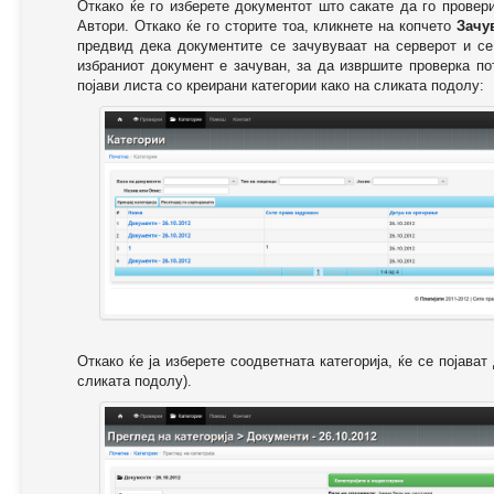
Откако ќе го изберете документот што сакате да го провер
Автори. Откако ќе го сторите тоа, кликнете на копчето
Зачу
предвид дека документите се зачувуваат на серверот и се
избраниот документ е зачуван, за да извршите проверка п
појави листа со креирани категории како на сликата подолу:
Откако ќе ја изберете соодветната категорија, ќе се појава
сликата подолу).