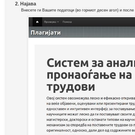
2. Најава
Внесете ги Вашите податоци (во горниот десен агол) и после 