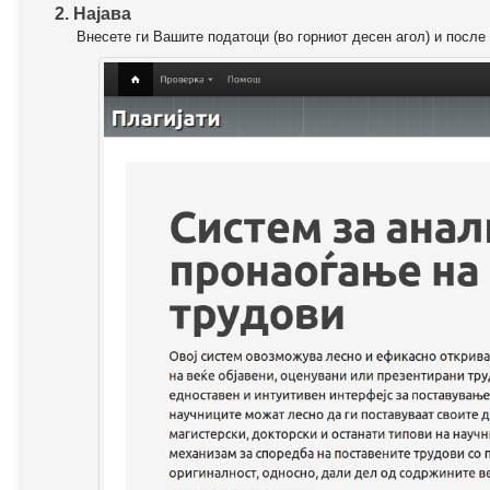
2. Најава
Внесете ги Вашите податоци (во горниот десен агол) и после 