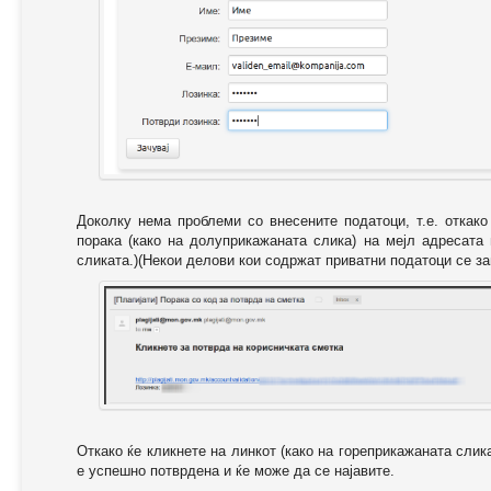
Доколку нема проблеми со внесените податоци, т.е. откак
порака (како на долуприкажаната слика) на мејл адресата
сликата.)(Некои делови кои содржат приватни податоци се за
Откако ќе кликнете на линкот (како на гореприкажаната слик
е успешно потврдена и ќе може да се најавите.