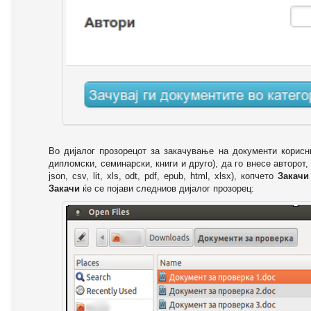
Во дијалог прозорецот за закачување на документи корисн
дипломски, семинарски, книги и друго), да го внесе авторот,
json, csv, lit, xls, odt, pdf, epub, html, xlsx), копчето
Закачи
Закачи
ќе се појави следниов дијалог прозорец: