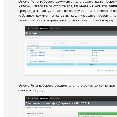
Откако ќе го изберете документот што сакате да го провер
Автори. Откако ќе го сторите тоа, кликнете на копчето
Зачу
предвид дека документите се зачувуваат на серверот и се
избраниот документ е зачуван, за да извршите проверка п
појави листа со креирани категории како на сликата подолу:
Откако ќе ја изберете соодветната категорија, ќе се појава
сликата подолу).