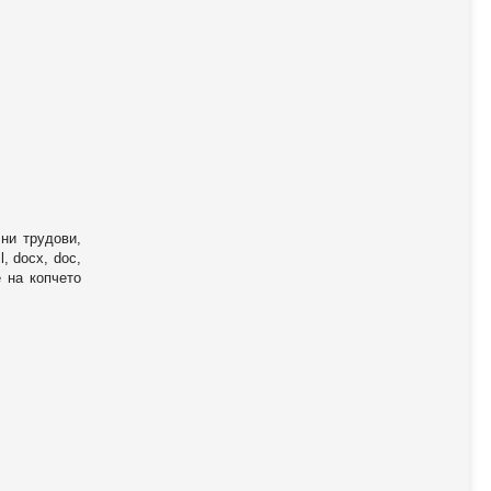
ни трудови,
, docx, doc,
е на копчето