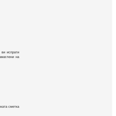
 ви испрати
амаглени на
чката сметка