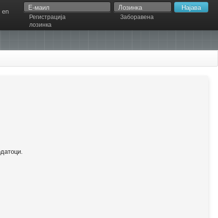
en
Регистрација
Заборавена
лозинка
одатоци.