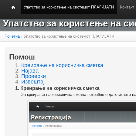
Упатство за користење на системот ПЛАГИЈАТИ
Контакт
Упатство за користење на 
Почетна
/
Упатство за користење на системот ПЛАГИЈАТИ
Помош
1.
Креирање на корисничка сметка
2.
Најава
3.
Проверки
4.
Извештај
1. Креирање на корисничка сметка
За креирање на корисничка сметка потребно е да кликнете н