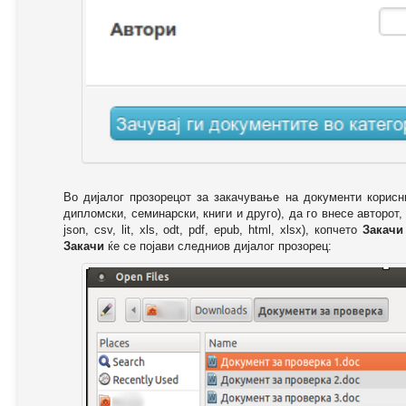
Во дијалог прозорецот за закачување на документи корисн
дипломски, семинарски, книги и друго), да го внесе авторот,
json, csv, lit, xls, odt, pdf, epub, html, xlsx), копчето
Закачи
Закачи
ќе се појави следниов дијалог прозорец: