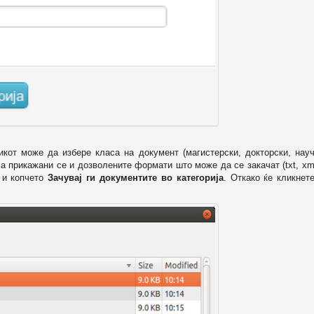
икот може да избере класа на документ (магистерски, докторски, науч
 а прикажани се и дозволените формати што може да се закачат (txt, xml
и копчето
Зачувај ги документите во категорија
. Откако ќе кликнет