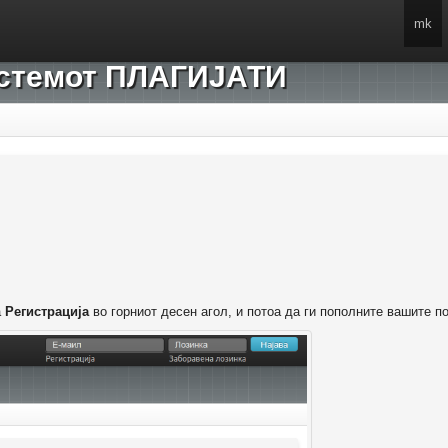
mk
системот ПЛАГИЈАТИ
а
Регистрација
во горниот десен агол, и потоа да ги пополните вашите п