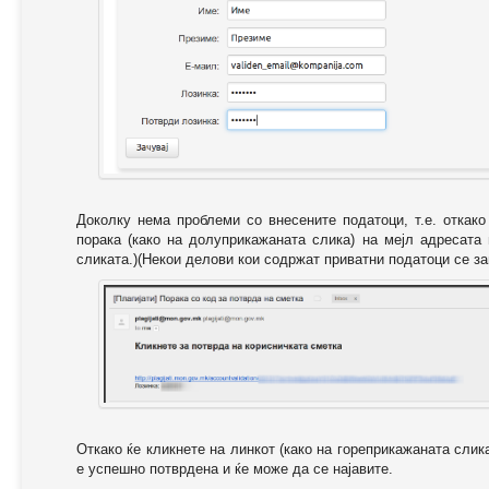
Доколку нема проблеми со внесените податоци, т.е. откак
порака (како на долуприкажаната слика) на мејл адресата
сликата.)(Некои делови кои содржат приватни податоци се за
Откако ќе кликнете на линкот (како на гореприкажаната слик
е успешно потврдена и ќе може да се најавите.