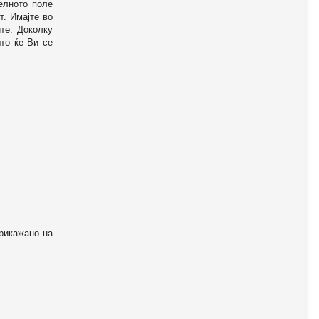
телното поле
т. Имајте во
те. Доколку
то ќе Ви се
прикажано на