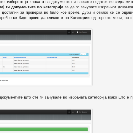
ите, изберете ја класата на документот и внесете податок во задолжи
вај ги документите во категорија
за да го зачувате избраниот докумен
 достапни за проверка во било кое време, дури и откако ќе се одјави
отребно ќе биде првин да кликнете на
Категории
од горното мени, по ш
т документите што сте ги зачувале во избраната категорија (како што е 