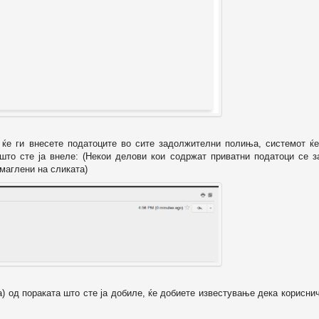
о ќе ги внесете податоците во сите задолжителни полиња, системот ќе
 што сте ја внеле: (Некои делови кои содржат приватни податоци се з
маглени на сликата)
а) од пораката што сте ја добиле, ќе добиете известување дека корисни