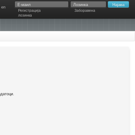
en
Регистрација
Заборавена
лозинка
одатоци.