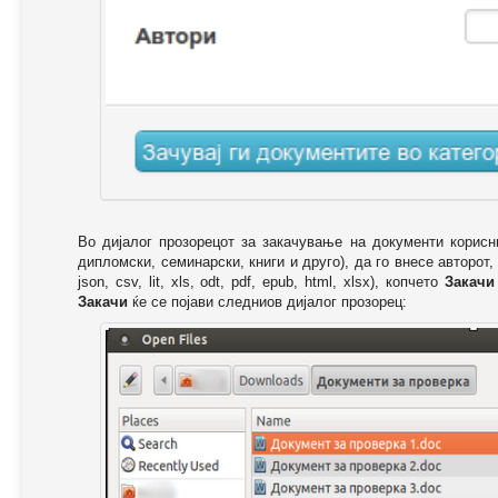
Во дијалог прозорецот за закачување на документи корисн
дипломски, семинарски, книги и друго), да го внесе авторот,
json, csv, lit, xls, odt, pdf, epub, html, xlsx), копчето
Закачи
Закачи
ќе се појави следниов дијалог прозорец: