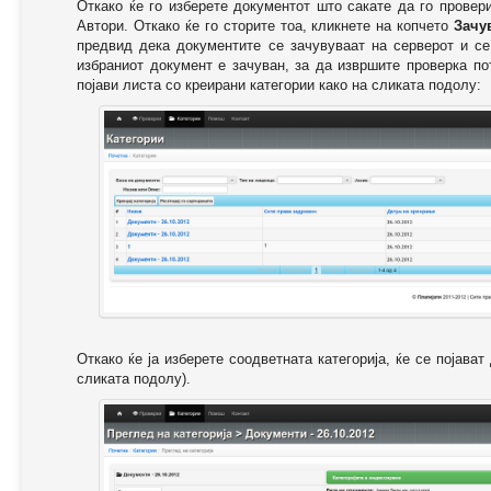
Откако ќе го изберете документот што сакате да го провер
Автори. Откако ќе го сторите тоа, кликнете на копчето
Зачу
предвид дека документите се зачувуваат на серверот и се
избраниот документ е зачуван, за да извршите проверка п
појави листа со креирани категории како на сликата подолу:
Откако ќе ја изберете соодветната категорија, ќе се појава
сликата подолу).