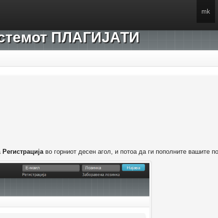
mk
системот ПЛАГИЈАТИ
а
Регистрација
во горниот десен агол, и потоа да ги пополните вашите п