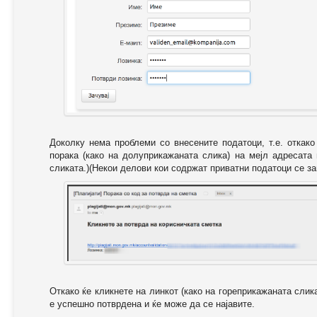
Доколку нема проблеми со внесените податоци, т.е. откак
порака (како на долуприкажаната слика) на мејл адресата
сликата.)(Некои делови кои содржат приватни податоци се за
Откако ќе кликнете на линкот (како на гореприкажаната слик
е успешно потврдена и ќе може да се најавите.