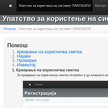
Упатство за користење на системот ПЛАГИЈАТИ
Контакт
Упатство за користење на 
Почетна
/
Упатство за користење на системот ПЛАГИЈАТИ
Помош
1.
Креирање на корисничка сметка
2.
Најава
3.
Проверки
4.
Извештај
1. Креирање на корисничка сметка
За креирање на корисничка сметка потребно е да кликнете н