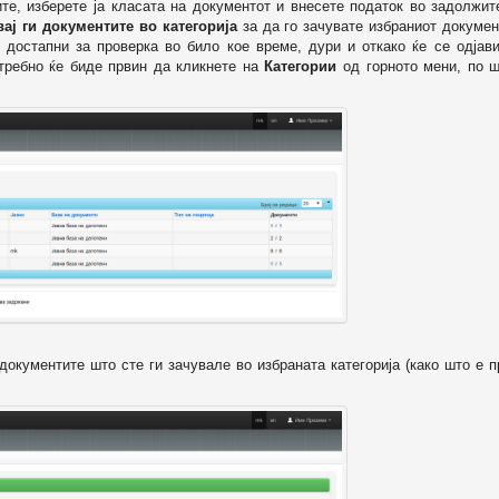
ите, изберете ја класата на документот и внесете податок во задолжи
вај ги документите во категорија
за да го зачувате избраниот докумен
 достапни за проверка во било кое време, дури и откако ќе се одјави
отребно ќе биде првин да кликнете на
Категории
од горното мени, по ш
т документите што сте ги зачувале во избраната категорија (како што е 