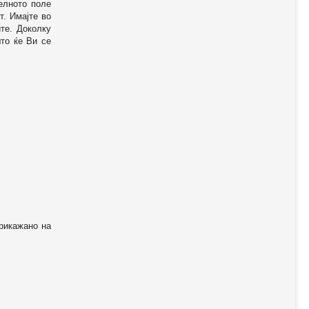
телното поле
т. Имајте во
те. Доколку
то ќе Ви се
прикажано на