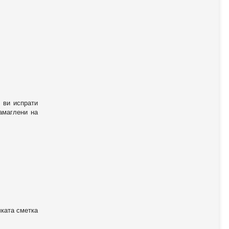
 ви испрати
амаглени на
чката сметка