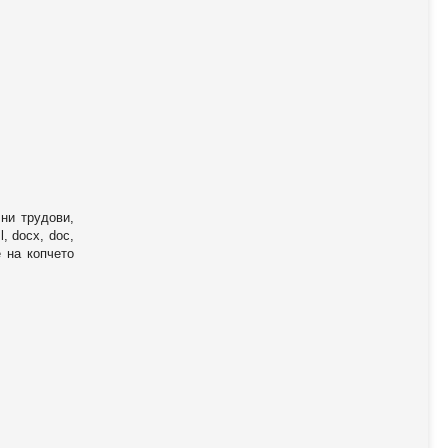
ни трудови,
, docx, doc,
е на копчето