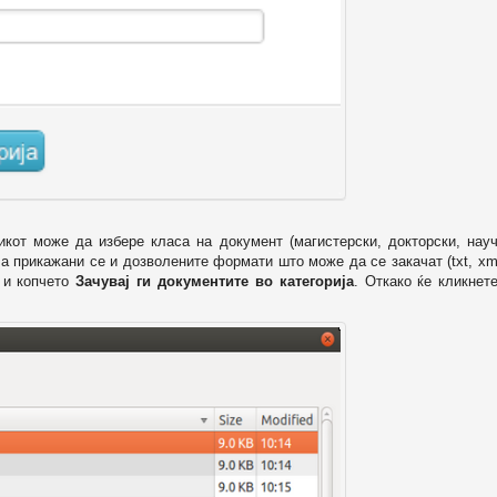
икот може да избере класа на документ (магистерски, докторски, науч
 а прикажани се и дозволените формати што може да се закачат (txt, xml
и копчето
Зачувај ги документите во категорија
. Откако ќе кликнет