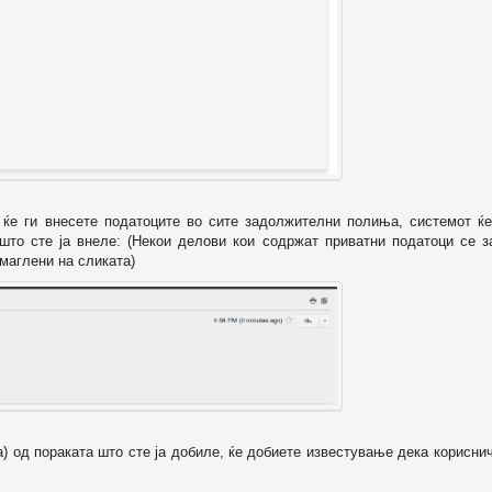
о ќе ги внесете податоците во сите задолжителни полиња, системот ќе
 што сте ја внеле: (Некои делови кои содржат приватни податоци се з
маглени на сликата)
а) од пораката што сте ја добиле, ќе добиете известување дека корисни