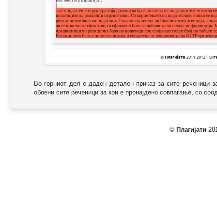
Во горниот дел е даден детален приказ за сите реченици з
обоени сите реченици за кои е пронајдено совпаѓање, со соодв
©
Плагијати
201