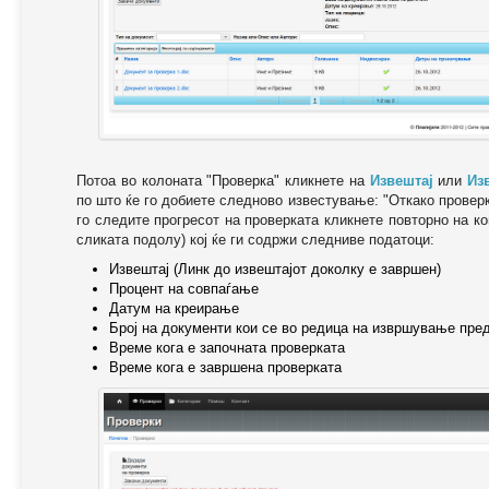
Потоа во колоната "Проверка" кликнете на
Извештај
или
Из
по што ќе го добиете следново известување: "Oткако провер
го следите прогресот на проверката кликнете повторно на ко
сликата подолу) кој ќе ги содржи следниве податоци:
Извештај (Линк до извештајот доколку е завршен)
Процент на совпаѓање
Датум на креирање
Број на документи кои се во редица на извршување пре
Време кога е започната проверката
Време кога е завршена проверката