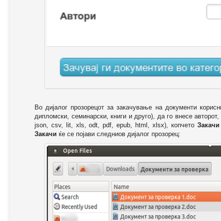
Во дијалог прозорецот за закачување на документи корисн
дипломски, семинарски, книги и друго), да го внесе авторот,
json, csv, lit, xls, odt, pdf, epub, html, xlsx), копчето
Закачи
Закачи
ќе се појави следниов дијалог прозорец: