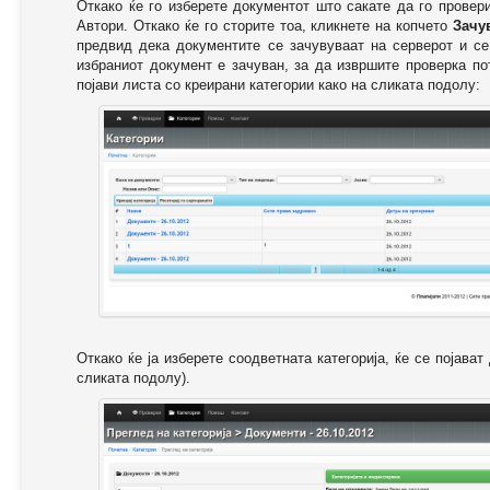
Откако ќе го изберете документот што сакате да го провер
Автори. Откако ќе го сторите тоа, кликнете на копчето
Зачу
предвид дека документите се зачувуваат на серверот и се
избраниот документ е зачуван, за да извршите проверка п
појави листа со креирани категории како на сликата подолу:
Откако ќе ја изберете соодветната категорија, ќе се појава
сликата подолу).