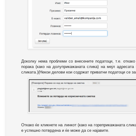
Доколку нема проблеми со внесените податоци, т.е. откак
порака (како на долуприкажаната слика) на мејл адресата
сликата.)(Некои делови кои содржат приватни податоци се за
Откако ќе кликнете на линкот (како на гореприкажаната слик
е успешно потврдена и ќе може да се најавите.