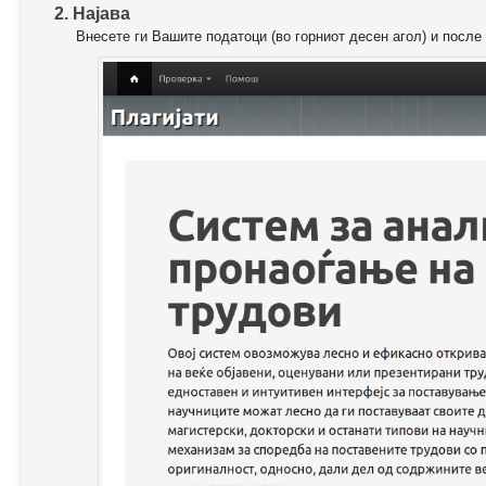
2. Најава
Внесете ги Вашите податоци (во горниот десен агол) и после 