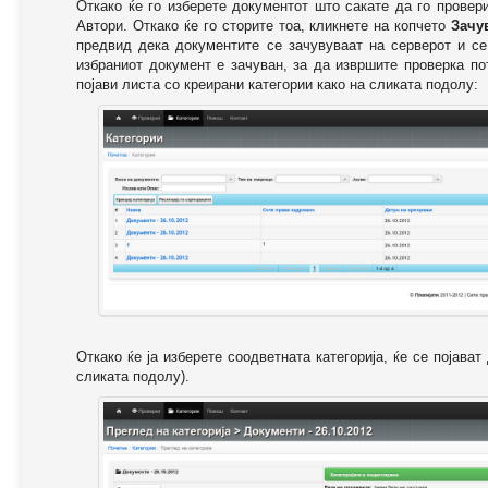
Откако ќе го изберете документот што сакате да го провер
Автори. Откако ќе го сторите тоа, кликнете на копчето
Зачу
предвид дека документите се зачувуваат на серверот и се
избраниот документ е зачуван, за да извршите проверка п
појави листа со креирани категории како на сликата подолу:
Откако ќе ја изберете соодветната категорија, ќе се појава
сликата подолу).