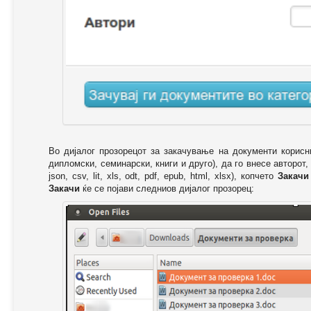
Во дијалог прозорецот за закачување на документи корисн
дипломски, семинарски, книги и друго), да го внесе авторот,
json, csv, lit, xls, odt, pdf, epub, html, xlsx), копчето
Закачи
Закачи
ќе се појави следниов дијалог прозорец: