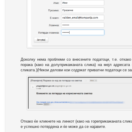
Доколку нема проблеми со внесените податоци, т.е. откак
порака (како на долуприкажаната слика) на мејл адресата
сликата.)(Некои делови кои содржат приватни податоци се за
Откако ќе кликнете на линкот (како на гореприкажаната слик
е успешно потврдена и ќе може да се најавите.