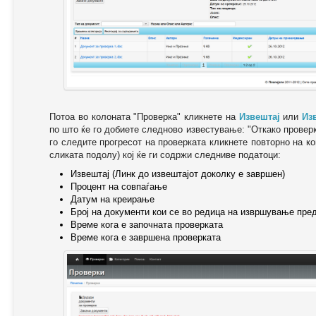
Потоа во колоната "Проверка" кликнете на
Извештај
или
Из
по што ќе го добиете следново известување: "Oткако провер
го следите прогресот на проверката кликнете повторно на ко
сликата подолу) кој ќе ги содржи следниве податоци:
Извештај (Линк до извештајот доколку е завршен)
Процент на совпаѓање
Датум на креирање
Број на документи кои се во редица на извршување пре
Време кога е започната проверката
Време кога е завршена проверката