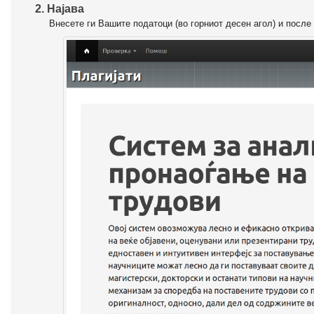
2. Најава
Внесете ги Вашите податоци (во горниот десен агол) и после 