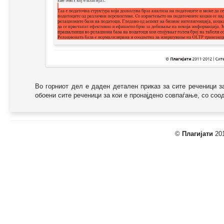
Во горниот дел е даден детален приказ за сите реченици з
обоени сите реченици за кои е пронајдено совпаѓање, со соодв
©
Плагијати
201