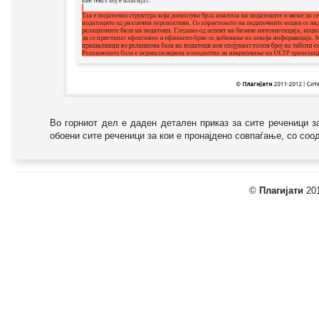
Во горниот дел е даден детален приказ за сите реченици з
обоени сите реченици за кои е пронајдено совпаѓање, со соодв
©
Плагијати
201