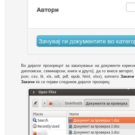
Во дијалог прозорецот за закачување на документи корисн
дипломски, семинарски, книги и друго), да го внесе авторот,
json, csv, lit, xls, odt, pdf, epub, html, xlsx), копчето
Закачи
Закачи
ќе се појави следниов дијалог прозорец: