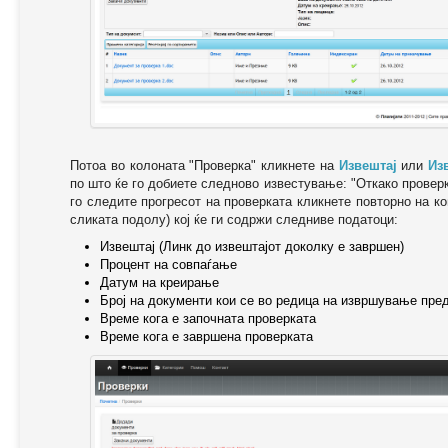
Потоа во колоната "Проверка" кликнете на
Извештај
или
Из
по што ќе го добиете следново известување: "Oткако провер
го следите прогресот на проверката кликнете повторно на ко
сликата подолу) кој ќе ги содржи следниве податоци:
Извештај (Линк до извештајот доколку е завршен)
Процент на совпаѓање
Датум на креирање
Број на документи кои се во редица на извршување пре
Време кога е започната проверката
Време кога е завршена проверката