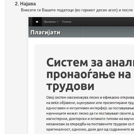
2. Најава
Внесете ги Вашите податоци (во горниот десен агол) и после 