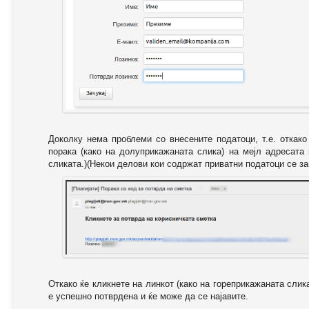
Доколку нема проблеми со внесените податоци, т.е. откак
порака (како на долуприкажаната слика) на мејл адресата
сликата.)(Некои делови кои содржат приватни податоци се за
Откако ќе кликнете на линкот (како на гореприкажаната слик
е успешно потврдена и ќе може да се најавите.