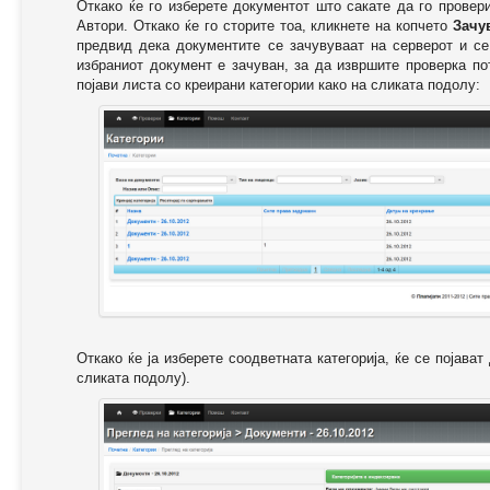
Откако ќе го изберете документот што сакате да го провер
Автори. Откако ќе го сторите тоа, кликнете на копчето
Зачу
предвид дека документите се зачувуваат на серверот и се
избраниот документ е зачуван, за да извршите проверка п
појави листа со креирани категории како на сликата подолу:
Откако ќе ја изберете соодветната категорија, ќе се појава
сликата подолу).