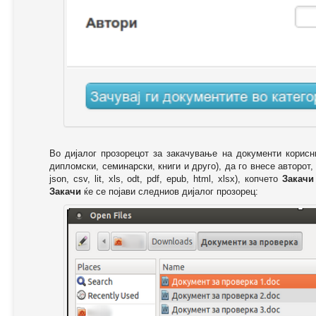
Во дијалог прозорецот за закачување на документи корисн
дипломски, семинарски, книги и друго), да го внесе авторот,
json, csv, lit, xls, odt, pdf, epub, html, xlsx), копчето
Закачи
Закачи
ќе се појави следниов дијалог прозорец: