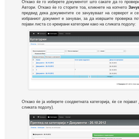
Откако ќе го изберете документот што сакате да го провер
Автори. Откако ќе го сторите тоа, кликнете на копчето
Зачу
предвид дека документите се зачувуваат на серверот и се
избраниот документ е зачуван, за да извршите проверка п
појави листа со креирани категории како на сликата подолу:
Откако ќе ја изберете соодветната категорија, ќе се појава
сликата подолу).