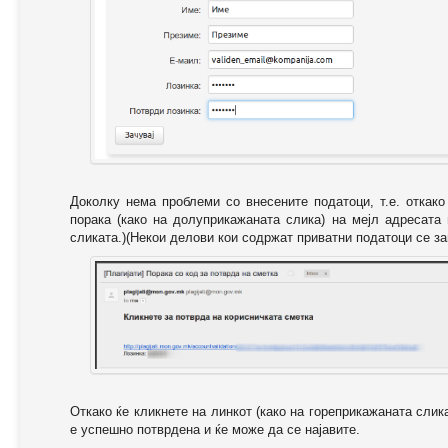
Доколку нема проблеми со внесените податоци, т.е. откак
порака (како на долуприкажаната слика) на мејл адресата
сликата.)(Некои делови кои содржат приватни податоци се за
Откако ќе кликнете на линкот (како на гореприкажаната слик
е успешно потврдена и ќе може да се најавите.