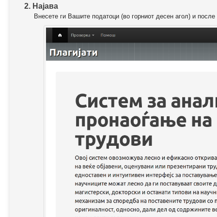
2. Најава
Внесете ги Вашите податоци (во горниот десен агол) и после 