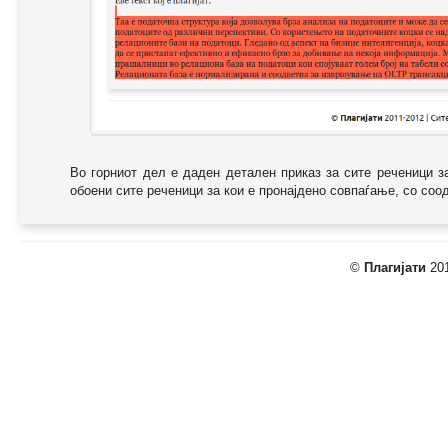
Во горниот дел е даден детален приказ за сите реченици з
обоени сите реченици за кои е пронајдено совпаѓање, со соодв
©
Плагијати
201