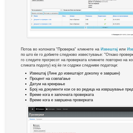
Потоа во колоната "Проверка" кликнете на
Извештај
или
Из
по што ќе го добиете следново известување: "Oткако провер
го следите прогресот на проверката кликнете повторно на ко
сликата подолу) кој ќе ги содржи следниве податоци:
Извештај (Линк до извештајот доколку е завршен)
Процент на совпаѓање
Датум на креирање
Број на документи кои се во редица на извршување пре
Време кога е започната проверката
Време кога е завршена проверката