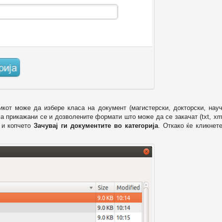
икот може да избере класа на документ (магистерски, докторски, науч
 а прикажани се и дозволените формати што може да се закачат (txt, xml
и копчето
Зачувај ги документите во категорија
. Откако ќе кликнет