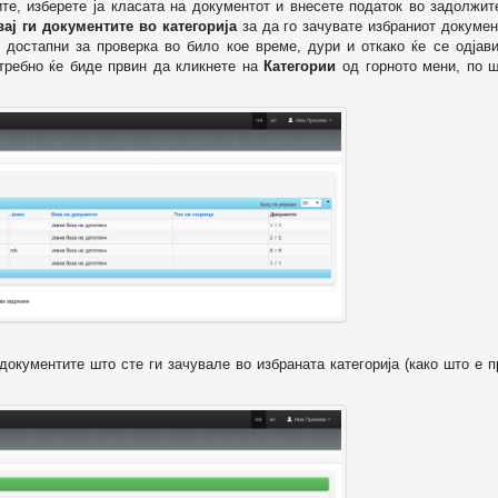
ите, изберете ја класата на документот и внесете податок во задолжи
вај ги документите во категорија
за да го зачувате избраниот докумен
 достапни за проверка во било кое време, дури и откако ќе се одјави
отребно ќе биде првин да кликнете на
Категории
од горното мени, по ш
т документите што сте ги зачувале во избраната категорија (како што е 