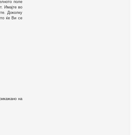
телното поле
т. Имајте во
те. Доколку
то ќе Ви се
прикажано на