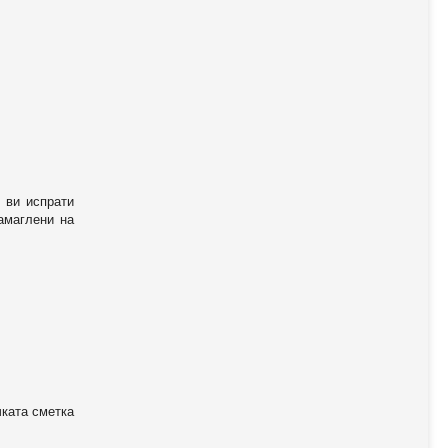
 ви испрати
амаглени на
чката сметка