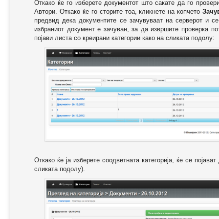
Откако ќе го изберете документот што сакате да го провер
Автори. Откако ќе го сторите тоа, кликнете на копчето
Зачу
предвид дека документите се зачувуваат на серверот и се
избраниот документ е зачуван, за да извршите проверка п
појави листа со креирани категории како на сликата подолу:
Откако ќе ја изберете соодветната категорија, ќе се појава
сликата подолу).