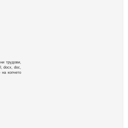
ни трудови,
, docx, doc,
е на копчето