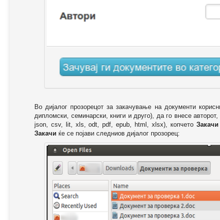
Во дијалог прозорецот за закачување на документи корисн
дипломски, семинарски, книги и друго), да го внесе авторот,
json, csv, lit, xls, odt, pdf, epub, html, xlsx), копчето
Закачи
Закачи
ќе се појави следниов дијалог прозорец: