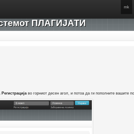
mk
системот ПЛАГИЈАТИ
а
Регистрација
во горниот десен агол, и потоа да ги пополните вашите п