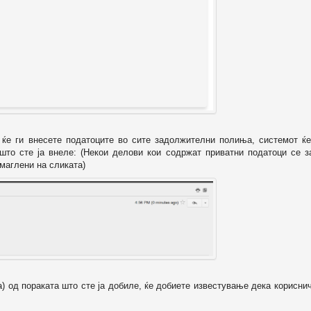
о ќе ги внесете податоците во сите задолжителни полиња, системот ќе
 што сте ја внеле: (Некои делови кои содржат приватни податоци се з
маглени на сликата)
а) од пораката што сте ја добиле, ќе добиете известување дека корисни