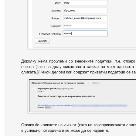
Доколку нема проблеми со внесените податоци, т.е. откак
порака (како на долуприкажаната слика) на мејл адресата
сликата.)(Некои делови кои содржат приватни податоци се за
Откако ќе кликнете на линкот (како на гореприкажаната слик
е успешно потврдена и ќе може да се најавите.