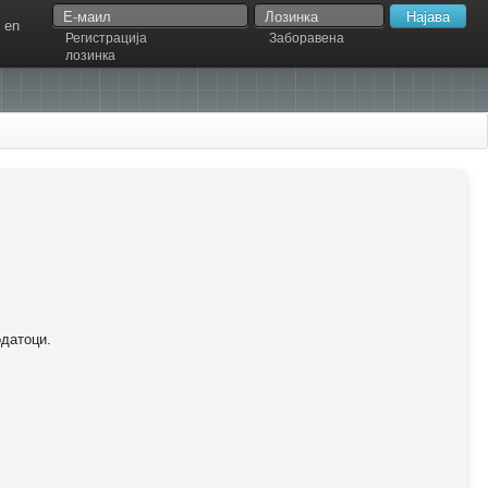
en
Регистрација
Заборавена
лозинка
одатоци.