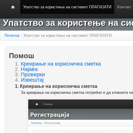
Упатство за користење на системот ПЛАГИЈАТИ
Контакт
Упатство за користење на 
Почетна
/
Упатство за користење на системот ПЛАГИЈАТИ
Помош
1.
Креирање на корисничка сметка
2.
Најава
3.
Проверки
4.
Извештај
1. Креирање на корисничка сметка
За креирање на корисничка сметка потребно е да кликнете н