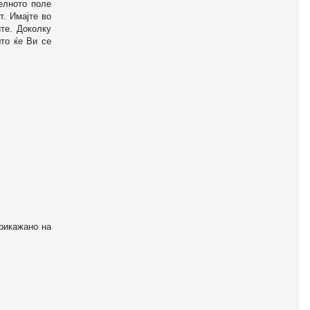
телното поле
т. Имајте во
те. Доколку
то ќе Ви се
прикажано на