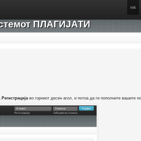
mk
системот ПЛАГИЈАТИ
а
Регистрација
во горниот десен агол, и потоа да ги пополните вашите п