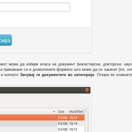
икот може да избере класа на документ (магистерски, докторски, науч
 а прикажани се и дозволените формати што може да се закачат (txt, xml
и копчето
Зачувај ги документите во категорија
. Откако ќе кликнет