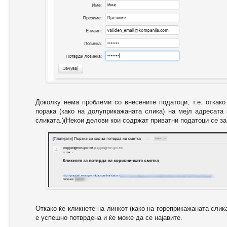
Доколку нема проблеми со внесените податоци, т.е. откак
порака (како на долуприкажаната слика) на мејл адресата
сликата.)(Некои делови кои содржат приватни податоци се за
Откако ќе кликнете на линкот (како на гореприкажаната слик
е успешно потврдена и ќе може да се најавите.