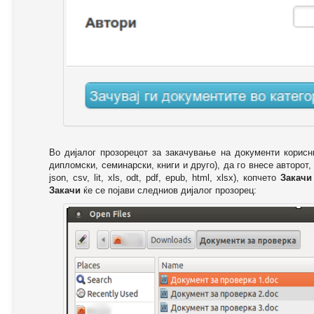
Во дијалог прозорецот за закачување на документи корисн
дипломски, семинарски, книги и друго), да го внесе авторот,
json, csv, lit, xls, odt, pdf, epub, html, xlsx), копчето
Закачи
Закачи
ќе се појави следниов дијалог прозорец: