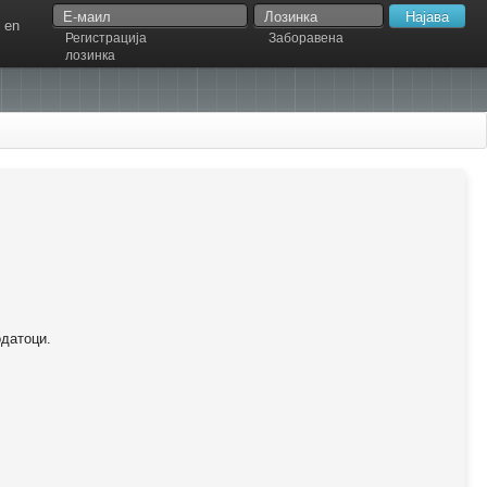
en
Регистрација
Заборавена
лозинка
одатоци.