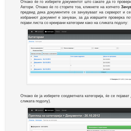
Откако ќе го изберете документот што сакате да го провер
Автори. Откако ќе го сторите тоа, кликнете на копчето
Зачу
предвид дека документите се зачувуваат на серверот и се
избраниот документ е зачуван, за да извршите проверка п
појави листа со креирани категории како на сликата подолу:
Откако ќе ја изберете соодветната категорија, ќе се појава
сликата подолу).