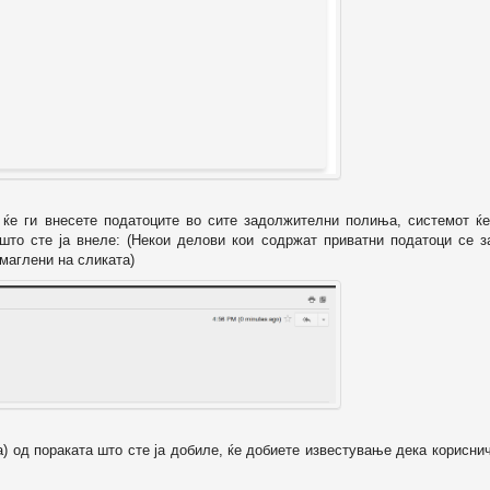
о ќе ги внесете податоците во сите задолжителни полиња, системот ќе
 што сте ја внеле: (Некои делови кои содржат приватни податоци се з
маглени на сликата)
а) од пораката што сте ја добиле, ќе добиете известување дека корисни