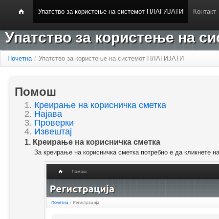
Упатство за користење на системот ПЛАГИЈАТИ
Контакт
Упатство за користење на 
Почетна
/
Упатство за користење на системот ПЛАГИЈАТИ
Помош
1.
Креирање на корисничка сметка
2.
Најава
3.
Проверки
4.
Извештај
1. Креирање на корисничка сметка
За креирање на корисничка сметка потребно е да кликнете н