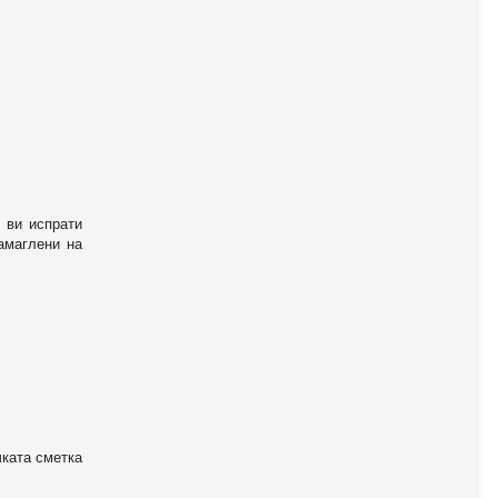
 ви испрати
амаглени на
чката сметка