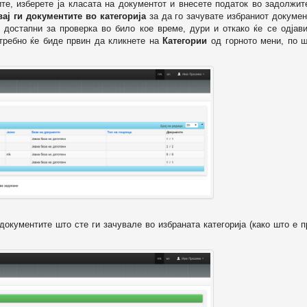
ите, изберете ја класата на документот и внесете податок во задолжи
вај ги документите во категорија
за да го зачувате избраниот докумен
 достапни за проверка во било кое време, дури и откако ќе се одјави
отребно ќе биде првин да кликнете на
Категории
од горното мени, по ш
т документите што сте ги зачувале во избраната категорија (како што е 