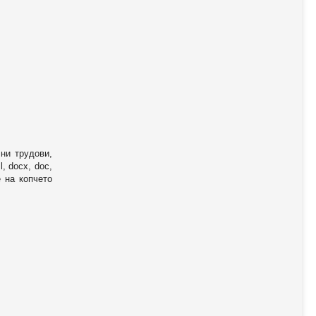
ни трудови,
, docx, doc,
е на копчето