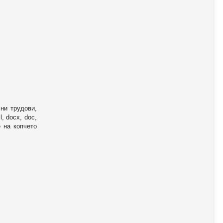
ни трудови,
, docx, doc,
е на копчето