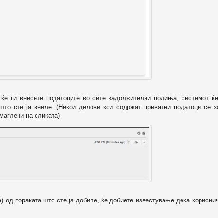
о ќе ги внесете податоците во сите задолжителни полиња, системот ќе
 што сте ја внеле: (Некои делови кои содржат приватни податоци се з
маглени на сликата)
а) од пораката што сте ја добиле, ќе добиете известување дека корисни