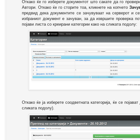
Откако ќе го изберете документот што сакате да го провер
Автори. Откако ќе го сторите тоа, кликнете на копчето
Зачу
предвид дека документите се зачувуваат на серверот и се
избраниот документ е зачуван, за да извршите проверка п
појави листа со креирани категории како на сликата подолу:
Откако ќе ја изберете соодветната категорија, ќе се појава
сликата подолу).