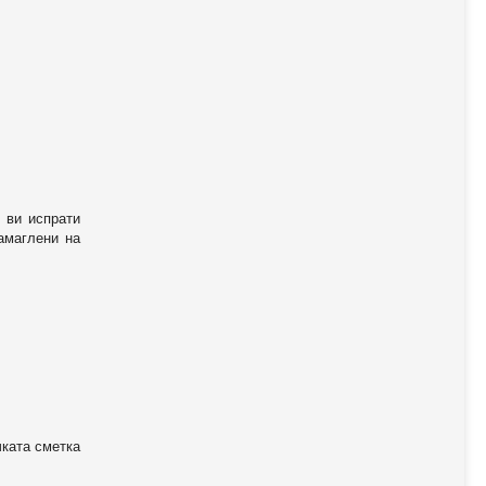
 ви испрати
амаглени на
чката сметка