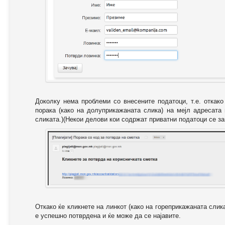
Доколку нема проблеми со внесените податоци, т.е. откак
порака (како на долуприкажаната слика) на мејл адресата
сликата.)(Некои делови кои содржат приватни податоци се за
Откако ќе кликнете на линкот (како на гореприкажаната слик
е успешно потврдена и ќе може да се најавите.