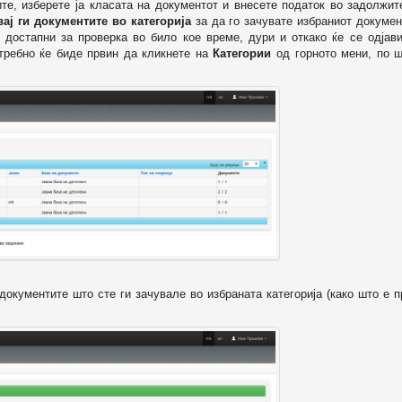
ите, изберете ја класата на документот и внесете податок во задолжи
вај ги документите во категорија
за да го зачувате избраниот докумен
 достапни за проверка во било кое време, дури и откако ќе се одјави
отребно ќе биде првин да кликнете на
Категории
од горното мени, по ш
т документите што сте ги зачувале во избраната категорија (како што е 