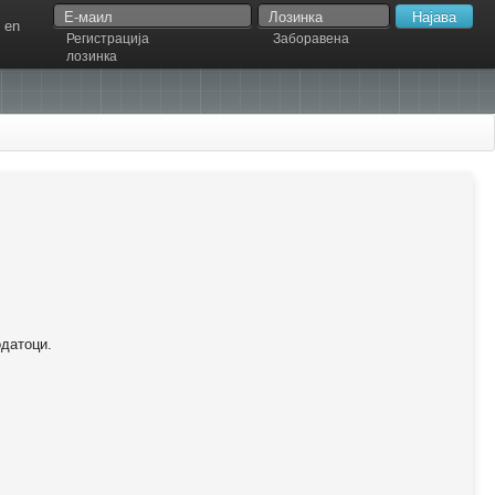
en
Регистрација
Заборавена
лозинка
одатоци.