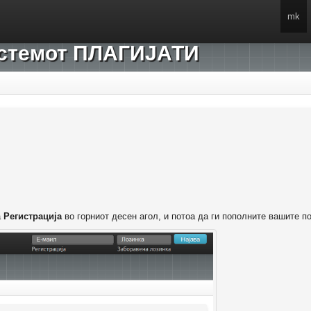
mk
системот ПЛАГИЈАТИ
а
Регистрација
во горниот десен агол, и потоа да ги пополните вашите п