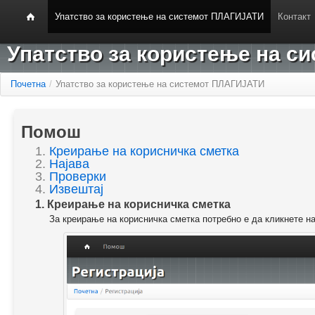
Упатство за користење на системот ПЛАГИЈАТИ
Контакт
Упатство за користење на 
Почетна
/
Упатство за користење на системот ПЛАГИЈАТИ
Помош
1.
Креирање на корисничка сметка
2.
Најава
3.
Проверки
4.
Извештај
1. Креирање на корисничка сметка
За креирање на корисничка сметка потребно е да кликнете н