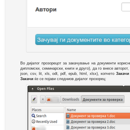
Во дијалог прозорецот за закачување на документи корисн
дипломски, семинарски, книги и друго), да го внесе авторот,
json, csv, lit, xls, odt, pdf, epub, html, xlsx), копчето
Закачи
Закачи
ќе се појави следниов дијалог прозорец: