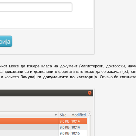
икот може да избере класа на документ (магистерски, докторски, науч
 а прикажани се и дозволените формати што може да се закачат (txt, xml
и копчето
Зачувај ги документите во категорија
. Откако ќе кликнет