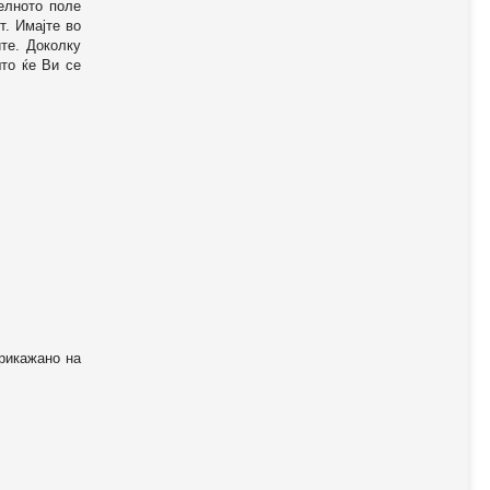
телното поле
т. Имајте во
те. Доколку
то ќе Ви се
прикажано на