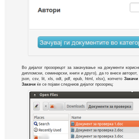
Во дијалог прозорецот за закачување на документи корисн
дипломски, семинарски, книги и друго), да го внесе авторот,
json, csv, lit, xls, odt, pdf, epub, html, xlsx), копчето
Закачи
Закачи
ќе се појави следниов дијалог прозорец: