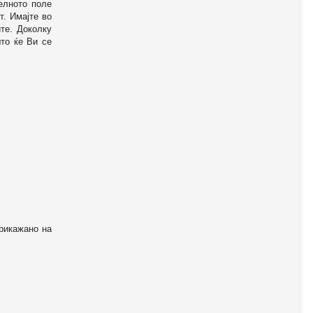
телното поле
т. Имајте во
те. Доколку
то ќе Ви се
прикажано на