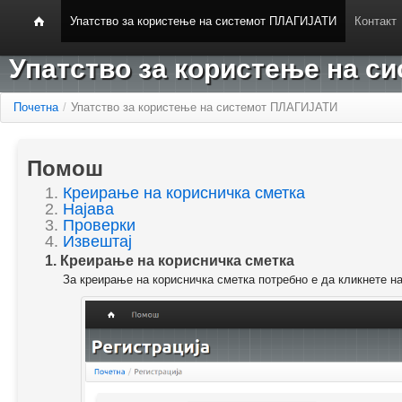
Упатство за користење на системот ПЛАГИЈАТИ
Контакт
Упатство за користење на 
Почетна
/
Упатство за користење на системот ПЛАГИЈАТИ
Помош
1.
Креирање на корисничка сметка
2.
Најава
3.
Проверки
4.
Извештај
1. Креирање на корисничка сметка
За креирање на корисничка сметка потребно е да кликнете н