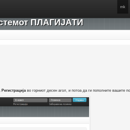
mk
системот ПЛАГИЈАТИ
а
Регистрација
во горниот десен агол, и потоа да ги пополните вашите п