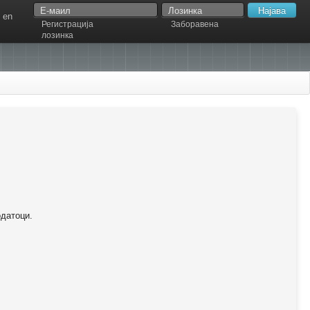
en
Регистрација
Заборавена
лозинка
одатоци.