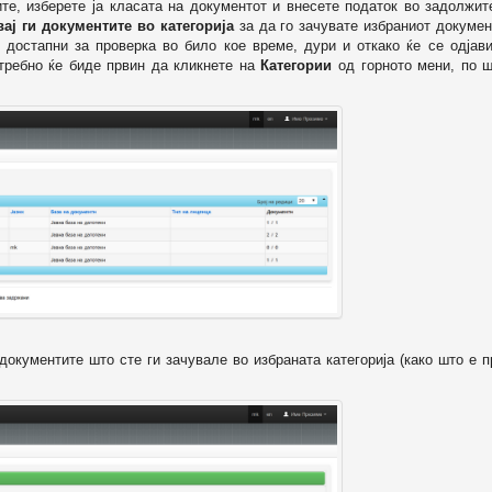
ите, изберете ја класата на документот и внесете податок во задолжи
вај ги документите во категорија
за да го зачувате избраниот докумен
 достапни за проверка во било кое време, дури и откако ќе се одјави
отребно ќе биде првин да кликнете на
Категории
од горното мени, по ш
т документите што сте ги зачувале во избраната категорија (како што е 