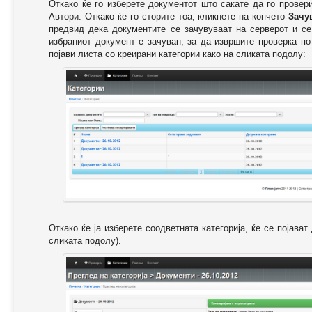
Откако ќе го изберете документот што сакате да го провер
Автори. Откако ќе го сторите тоа, кликнете на копчето
Зачу
предвид дека документите се зачувуваат на серверот и се
избраниот документ е зачуван, за да извршите проверка п
појави листа со креирани категории како на сликата подолу:
Откако ќе ја изберете соодветната категорија, ќе се појава
сликата подолу).