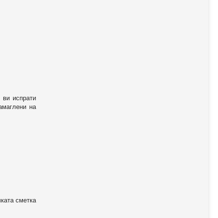
 ви испрати
амаглени на
чката сметка