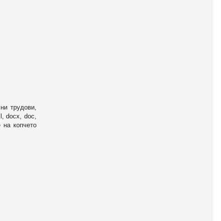
ни трудови,
, docx, doc,
е на копчето