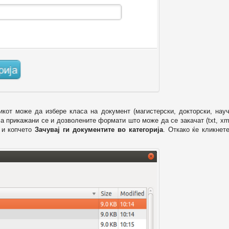
икот може да избере класа на документ (магистерски, докторски, науч
 а прикажани се и дозволените формати што може да се закачат (txt, xml
и копчето
Зачувај ги документите во категорија
. Откако ќе кликнет