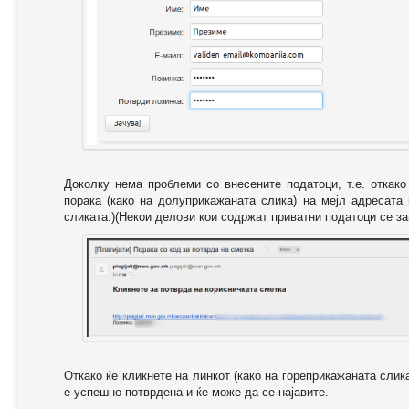
Доколку нема проблеми со внесените податоци, т.е. откак
порака (како на долуприкажаната слика) на мејл адресата
сликата.)(Некои делови кои содржат приватни податоци се за
Откако ќе кликнете на линкот (како на гореприкажаната слик
е успешно потврдена и ќе може да се најавите.