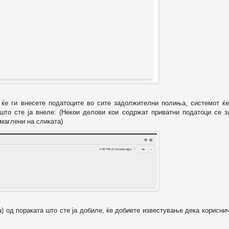
о ќе ги внесете податоците во сите задолжителни полиња, системот ќе
 што сте ја внеле: (Некои делови кои содржат приватни податоци се з
маглени на сликата)
а) од пораката што сте ја добиле, ќе добиете известување дека корисни