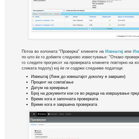
Потоа во колоната "Проверка" кликнете на
Извештај
или
Из
по што ќе го добиете следново известување: "Oткако провер
го следите прогресот на проверката кликнете повторно на ко
сликата подолу) кој ќе ги содржи следниве податоци:
Извештај (Линк до извештајот доколку е завршен)
Процент на совпаѓање
Датум на креирање
Број на документи кои се во редица на извршување пре
Време кога е започната проверката
Време кога е завршена проверката