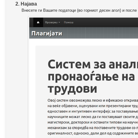
2. Најава
Внесете ги Вашите податоци (во горниот десен агол) и после 