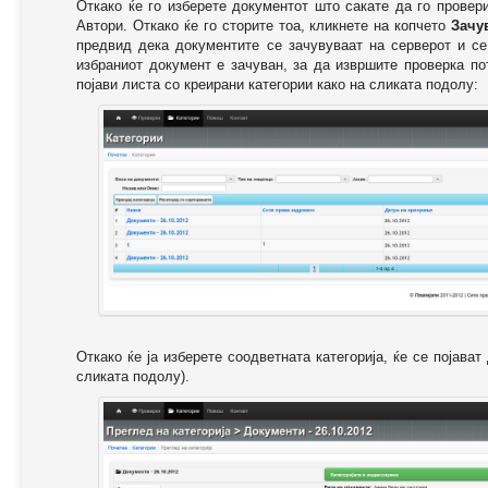
Откако ќе го изберете документот што сакате да го провер
Автори. Откако ќе го сторите тоа, кликнете на копчето
Зачу
предвид дека документите се зачувуваат на серверот и се
избраниот документ е зачуван, за да извршите проверка п
појави листа со креирани категории како на сликата подолу:
Откако ќе ја изберете соодветната категорија, ќе се појава
сликата подолу).