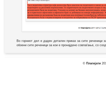
Во горниот дел е даден детален приказ за сите реченици з
обоени сите реченици за кои е пронајдено совпаѓање, со соодв
©
Плагијати
201