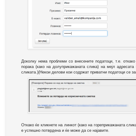
Доколку нема проблеми со внесените податоци, т.е. откак
порака (како на долуприкажаната слика) на мејл адресата
сликата.)(Некои делови кои содржат приватни податоци се за
Откако ќе кликнете на линкот (како на гореприкажаната слик
е успешно потврдена и ќе може да се најавите.