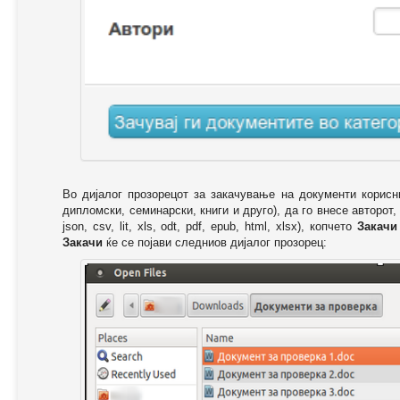
Во дијалог прозорецот за закачување на документи корисн
дипломски, семинарски, книги и друго), да го внесе авторот,
json, csv, lit, xls, odt, pdf, epub, html, xlsx), копчето
Закачи
Закачи
ќе се појави следниов дијалог прозорец: