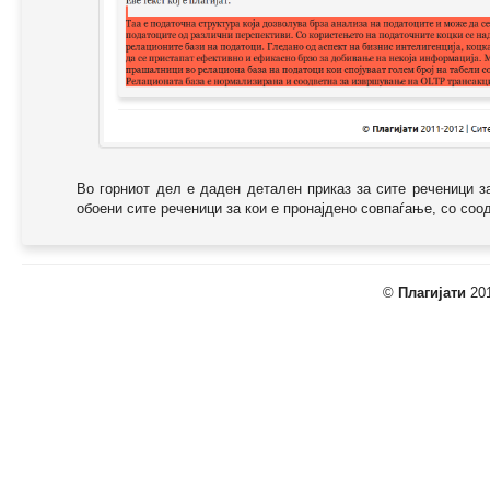
Во горниот дел е даден детален приказ за сите реченици з
обоени сите реченици за кои е пронајдено совпаѓање, со соодв
©
Плагијати
201