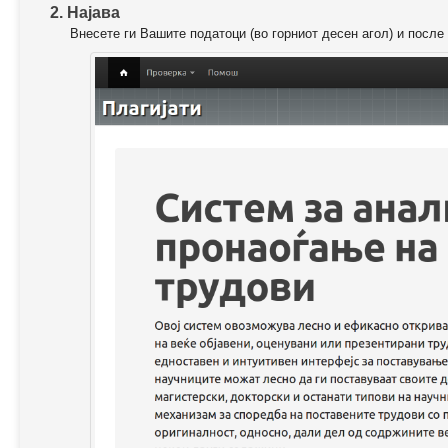
2. Најава
Внесете ги Вашите податоци (во горниот десен агол) и после 