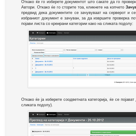
Откако ќе го изберете документот што сакате да го провер
Автори. Откако ќе го сторите тоа, кликнете на копчето
Зачу
предвид дека документите се зачувуваат на серверот и се
избраниот документ е зачуван, за да извршите проверка п
појави листа со креирани категории како на сликата подолу:
Откако ќе ја изберете соодветната категорија, ќе се појава
сликата подолу).