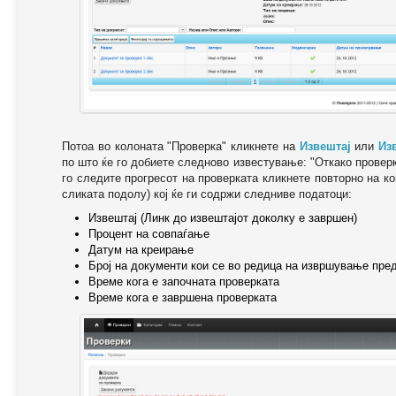
Потоа во колоната "Проверка" кликнете на
Извештај
или
Из
по што ќе го добиете следново известување: "Oткако провер
го следите прогресот на проверката кликнете повторно на ко
сликата подолу) кој ќе ги содржи следниве податоци:
Извештај (Линк до извештајот доколку е завршен)
Процент на совпаѓање
Датум на креирање
Број на документи кои се во редица на извршување пре
Време кога е започната проверката
Време кога е завршена проверката