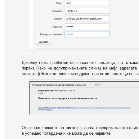
Доколку нема проблеми со внесените податоци, т.е. откак
порака (како на долуприкажаната слика) на мејл адресата
сликата.)(Некои делови кои содржат приватни податоци се за
Откако ќе кликнете на линкот (како на гореприкажаната слик
е успешно потврдена и ќе може да се најавите.