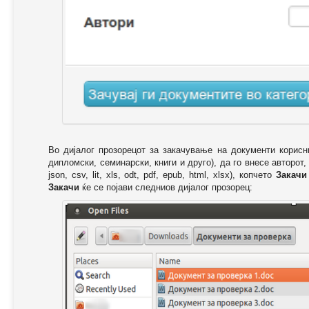
Во дијалог прозорецот за закачување на документи корисн
дипломски, семинарски, книги и друго), да го внесе авторот,
json, csv, lit, xls, odt, pdf, epub, html, xlsx), копчето
Закачи
Закачи
ќе се појави следниов дијалог прозорец: