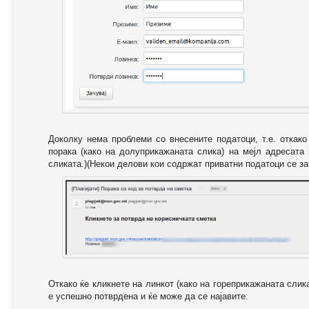
Доколку нема проблеми со внесените податоци, т.е. откак
порака (како на долуприкажаната слика) на мејл адресата
сликата.)(Некои делови кои содржат приватни податоци се за
Откако ќе кликнете на линкот (како на гореприкажаната слик
е успешно потврдена и ќе може да се најавите.