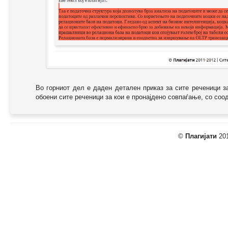
Во горниот дел е даден детален приказ за сите реченици з
обоени сите реченици за кои е пронајдено совпаѓање, со соодв
©
Плагијати
201