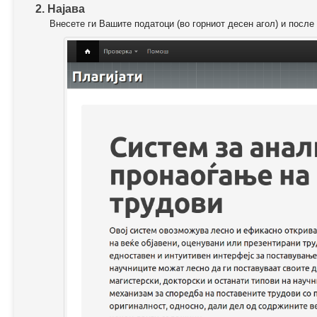
2. Најава
Внесете ги Вашите податоци (во горниот десен агол) и после 