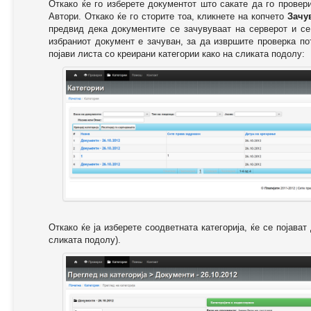
Откако ќе го изберете документот што сакате да го провер
Автори. Откако ќе го сторите тоа, кликнете на копчето
Зачу
предвид дека документите се зачувуваат на серверот и се
избраниот документ е зачуван, за да извршите проверка п
појави листа со креирани категории како на сликата подолу:
Откако ќе ја изберете соодветната категорија, ќе се појава
сликата подолу).