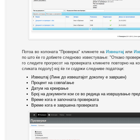
Потоа во колоната "Проверка" кликнете на
Извештај
или
Из
по што ќе го добиете следново известување: "Oткако провер
го следите прогресот на проверката кликнете повторно на ко
сликата подолу) кој ќе ги содржи следниве податоци:
Извештај (Линк до извештајот доколку е завршен)
Процент на совпаѓање
Датум на креирање
Број на документи кои се во редица на извршување пре
Време кога е започната проверката
Време кога е завршена проверката