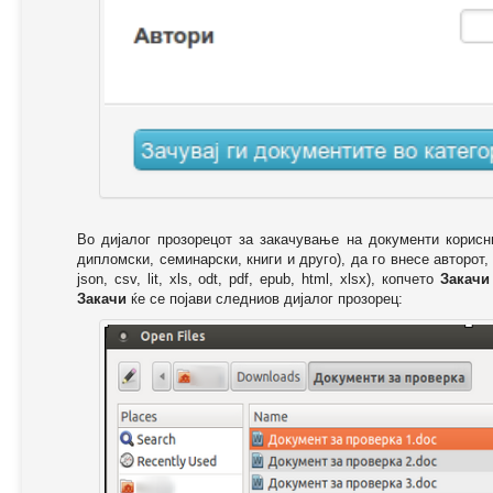
Во дијалог прозорецот за закачување на документи корисн
дипломски, семинарски, книги и друго), да го внесе авторот,
json, csv, lit, xls, odt, pdf, epub, html, xlsx), копчето
Закачи
Закачи
ќе се појави следниов дијалог прозорец: