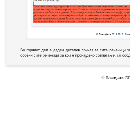
Во горниот дел е даден детален приказ за сите реченици з
обоени сите реченици за кои е пронајдено совпаѓање, со соодв
©
Плагијати
201