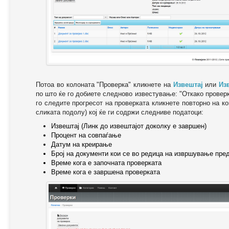
Потоа во колоната "Проверка" кликнете на
Извештај
или
Из
по што ќе го добиете следново известување: "Oткако провер
го следите прогресот на проверката кликнете повторно на ко
сликата подолу) кој ќе ги содржи следниве податоци:
Извештај (Линк до извештајот доколку е завршен)
Процент на совпаѓање
Датум на креирање
Број на документи кои се во редица на извршување пре
Време кога е започната проверката
Време кога е завршена проверката