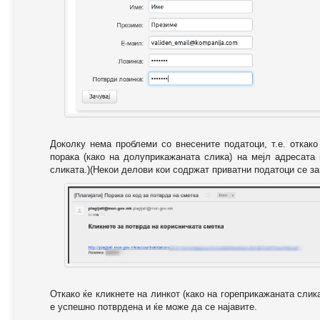
Доколку нема проблеми со внесените податоци, т.е. откак
порака (како на долуприкажаната слика) на мејл адресата
сликата.)(Некои делови кои содржат приватни податоци се за
Откако ќе кликнете на линкот (како на гореприкажаната слик
е успешно потврдена и ќе може да се најавите.