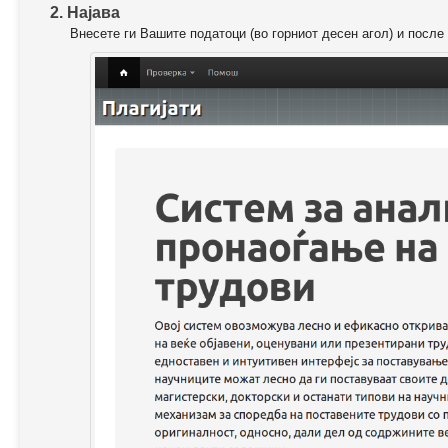
2. Најава
Внесете ги Вашите податоци (во горниот десен агол) и после 