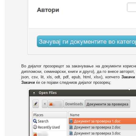
Во дијалог прозорецот за закачување на документи корисн
дипломски, семинарски, книги и друго), да го внесе авторот,
json, csv, lit, xls, odt, pdf, epub, html, xlsx), копчето
Закачи
Закачи
ќе се појави следниов дијалог прозорец: