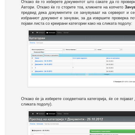
Откако ќе го изберете документот што сакате да го провер
Автори. Откако ќе го сторите тоа, кликнете на копчето
Зачу
предвид дека документите се зачувуваат на серверот и се
избраниот документ е зачуван, за да извршите проверка п
појави листа со креирани категории како на сликата подолу:
Откако ќе ја изберете соодветната категорија, ќе се појава
сликата подолу).