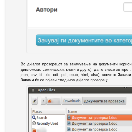
Во дијалог прозорецот за закачување на документи корисн
дипломски, семинарски, книги и друго), да го внесе авторот,
json, csv, lit, xls, odt, pdf, epub, html, xlsx), копчето
Закачи
Закачи
ќе се појави следниов дијалог прозорец: