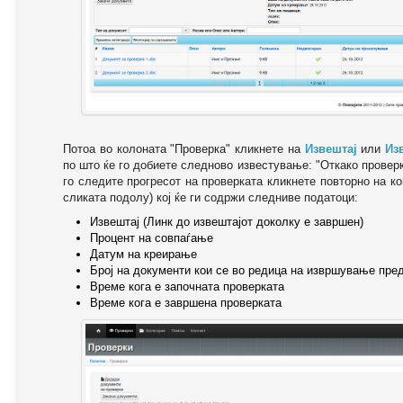
Потоа во колоната "Проверка" кликнете на
Извештај
или
Из
по што ќе го добиете следново известување: "Oткако провер
го следите прогресот на проверката кликнете повторно на ко
сликата подолу) кој ќе ги содржи следниве податоци:
Извештај (Линк до извештајот доколку е завршен)
Процент на совпаѓање
Датум на креирање
Број на документи кои се во редица на извршување пре
Време кога е започната проверката
Време кога е завршена проверката