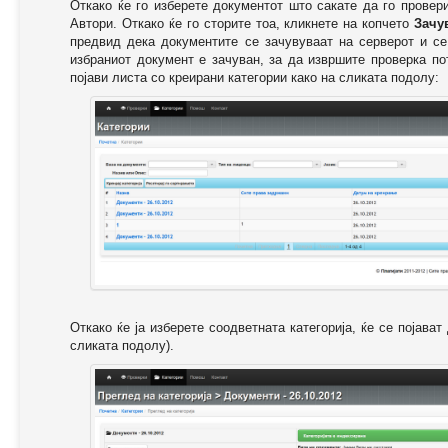
Откако ќе го изберете документот што сакате да го провер
Автори. Откако ќе го сторите тоа, кликнете на копчето
Зачу
предвид дека документите се зачувуваат на серверот и се
избраниот документ е зачуван, за да извршите проверка п
појави листа со креирани категории како на сликата подолу:
Откако ќе ја изберете соодветната категорија, ќе се појава
сликата подолу).