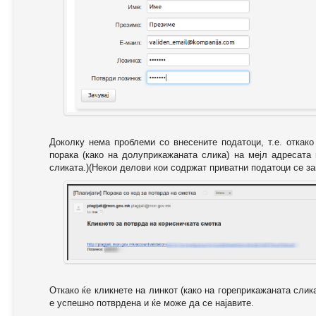
Доколку нема проблеми со внесените податоци, т.е. откак
порака (како на долуприкажаната слика) на мејл адресата
сликата.)(Некои делови кои содржат приватни податоци се за
Откако ќе кликнете на линкот (како на гореприкажаната слик
е успешно потврдена и ќе може да се најавите.