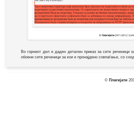
Во горниот дел е даден детален приказ за сите реченици з
обоени сите реченици за кои е пронајдено совпаѓање, со соодв
©
Плагијати
201