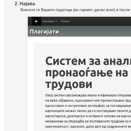
2. Најава
Внесете ги Вашите податоци (во горниот десен агол) и после 