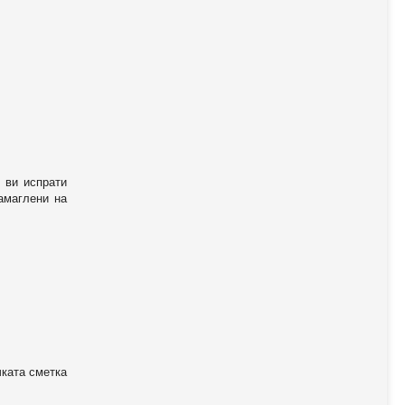
 ви испрати
амаглени на
чката сметка