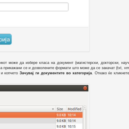
икот може да избере класа на документ (магистерски, докторски, науч
 а прикажани се и дозволените формати што може да се закачат (txt, xml
и копчето
Зачувај ги документите во категорија
. Откако ќе кликнет