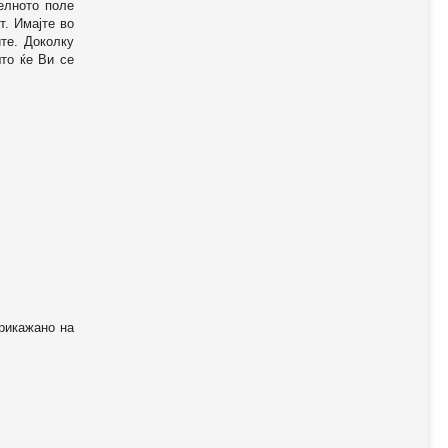
телното поле
т. Имајте во
те. Доколку
то ќе Ви се
прикажано на