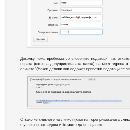
Доколку нема проблеми со внесените податоци, т.е. откак
порака (како на долуприкажаната слика) на мејл адресата
сликата.)(Некои делови кои содржат приватни податоци се за
Откако ќе кликнете на линкот (како на гореприкажаната слик
е успешно потврдена и ќе може да се најавите.