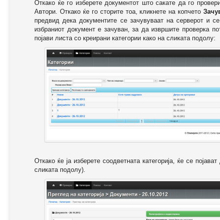
Откако ќе го изберете документот што сакате да го провер
Автори. Откако ќе го сторите тоа, кликнете на копчето
Зачу
предвид дека документите се зачувуваат на серверот и се
избраниот документ е зачуван, за да извршите проверка п
појави листа со креирани категории како на сликата подолу:
Откако ќе ја изберете соодветната категорија, ќе се појава
сликата подолу).