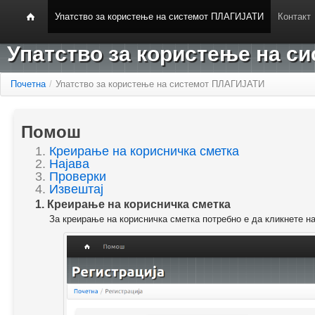
Упатство за користење на системот ПЛАГИЈАТИ
Контакт
Упатство за користење на 
Почетна
/
Упатство за користење на системот ПЛАГИЈАТИ
Помош
1.
Креирање на корисничка сметка
2.
Најава
3.
Проверки
4.
Извештај
1. Креирање на корисничка сметка
За креирање на корисничка сметка потребно е да кликнете н