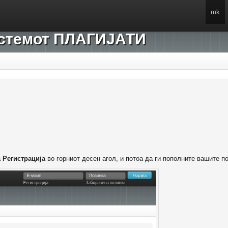
mk
системот ПЛАГИЈАТИ
а
Регистрација
во горниот десен агол, и потоа да ги пополните вашите п