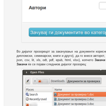
Во дијалог прозорецот за закачување на документи корисн
дипломски, семинарски, книги и друго), да го внесе авторот,
json, csv, lit, xls, odt, pdf, epub, html, xlsx), копчето
Закачи
Закачи
ќе се појави следниов дијалог прозорец: