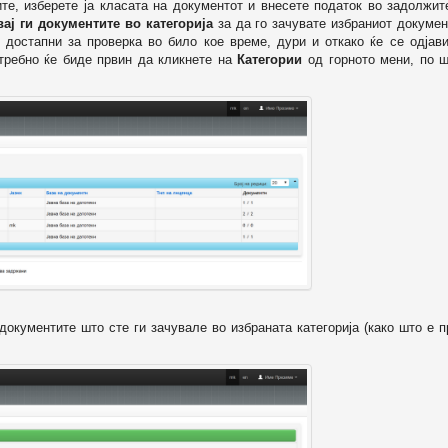
ите, изберете ја класата на документот и внесете податок во задолжи
вај ги документите во категорија
за да го зачувате избраниот докумен
 достапни за проверка во било кое време, дури и откако ќе се одјави
отребно ќе биде првин да кликнете на
Категории
од горното мени, по ш
т документите што сте ги зачувале во избраната категорија (како што е 