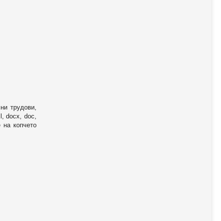
ни трудови,
, docx, doc,
е на копчето