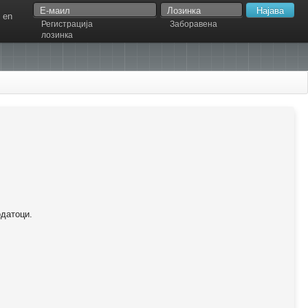
en
Регистрација
Заборавена
лозинка
одатоци.