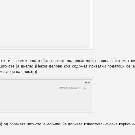
о ќе ги внесете податоците во сите задолжителни полиња, системот ќе
 што сте ја внеле: (Некои делови кои содржат приватни податоци се з
маглени на сликата)
а) од пораката што сте ја добиле, ќе добиете известување дека корисни