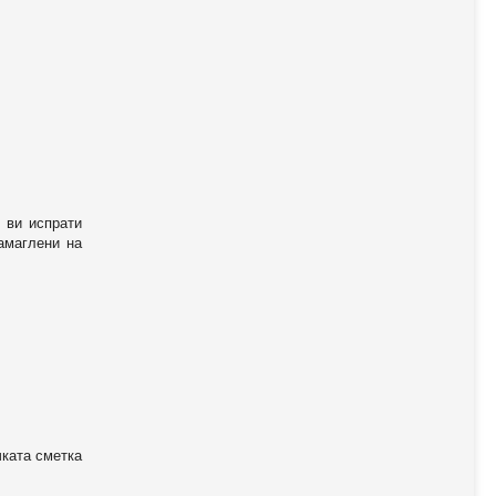
 ви испрати
амаглени на
чката сметка