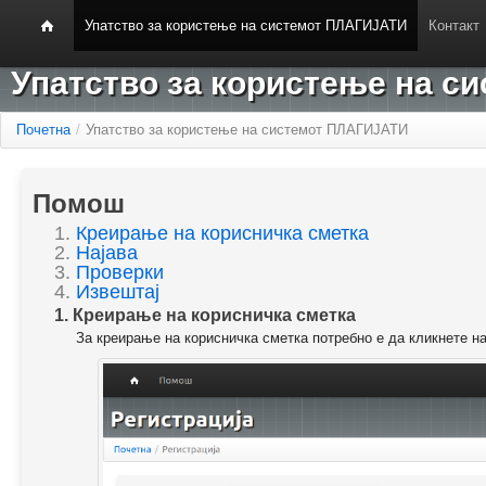
Упатство за користење на системот ПЛАГИЈАТИ
Контакт
Упатство за користење на 
Почетна
/
Упатство за користење на системот ПЛАГИЈАТИ
Помош
1.
Креирање на корисничка сметка
2.
Најава
3.
Проверки
4.
Извештај
1. Креирање на корисничка сметка
За креирање на корисничка сметка потребно е да кликнете н