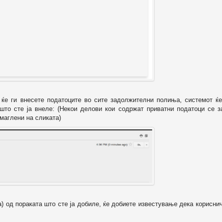
о ќе ги внесете податоците во сите задолжителни полиња, системот ќе
 што сте ја внеле: (Некои делови кои содржат приватни податоци се з
маглени на сликата)
а) од пораката што сте ја добиле, ќе добиете известување дека корисни