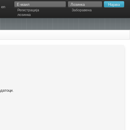
en
Регистрација
Заборавена
лозинка
одатоци.