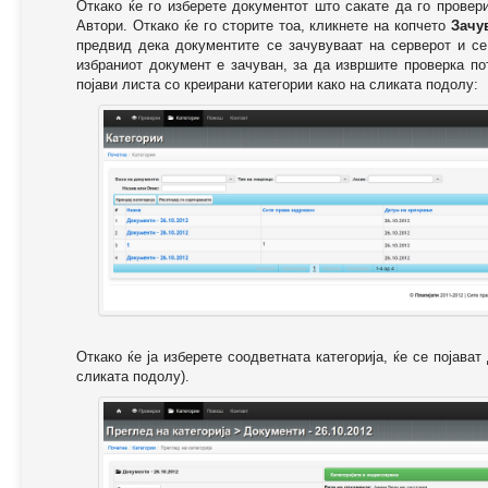
Откако ќе го изберете документот што сакате да го провер
Автори. Откако ќе го сторите тоа, кликнете на копчето
Зачу
предвид дека документите се зачувуваат на серверот и се
избраниот документ е зачуван, за да извршите проверка п
појави листа со креирани категории како на сликата подолу:
Откако ќе ја изберете соодветната категорија, ќе се појава
сликата подолу).