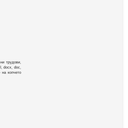
ни трудови,
, docx, doc,
е на копчето