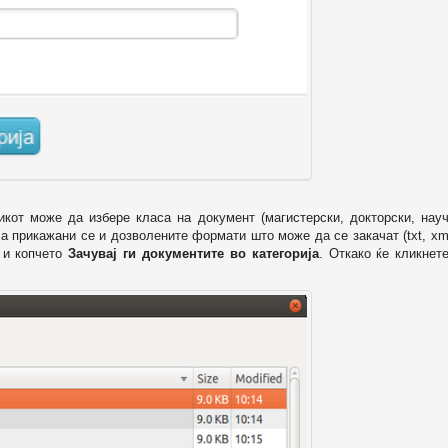
икот може да избере класа на документ (магистерски, докторски, науч
 а прикажани се и дозволените формати што може да се закачат (txt, xml
и копчето
Зачувај ги документите во категорија
. Откако ќе кликнет