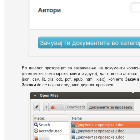
Во дијалог прозорецот за закачување на документи корисн
дипломски, семинарски, книги и друго), да го внесе авторот,
json, csv, lit, xls, odt, pdf, epub, html, xlsx), копчето
Закачи
Закачи
ќе се појави следниов дијалог прозорец: