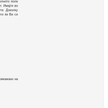
телното поле
т. Имајте во
те. Доколку
то ќе Ви се
прикажано на