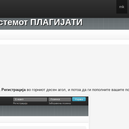
mk
системот ПЛАГИЈАТИ
а
Регистрација
во горниот десен агол, и потоа да ги пополните вашите п