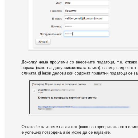
Доколку нема проблеми со внесените податоци, т.е. откак
порака (како на долуприкажаната слика) на мејл адресата
сликата.)(Некои делови кои содржат приватни податоци се за
Откако ќе кликнете на линкот (како на гореприкажаната слик
е успешно потврдена и ќе може да се најавите.