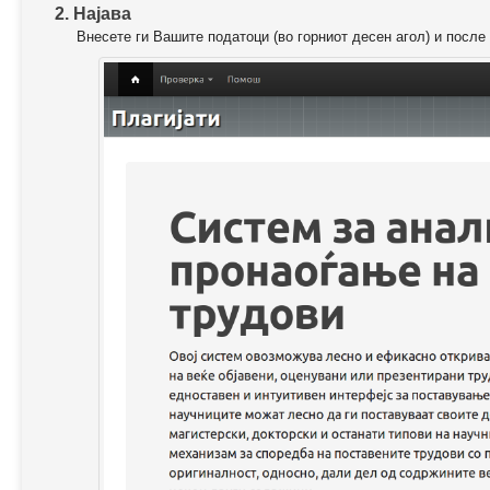
2. Најава
Внесете ги Вашите податоци (во горниот десен агол) и после 