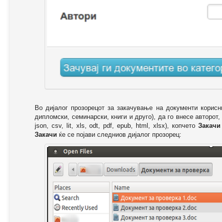
Во дијалог прозорецот за закачување на документи корисн
дипломски, семинарски, книги и друго), да го внесе авторот,
json, csv, lit, xls, odt, pdf, epub, html, xlsx), копчето
Закачи
Закачи
ќе се појави следниов дијалог прозорец: