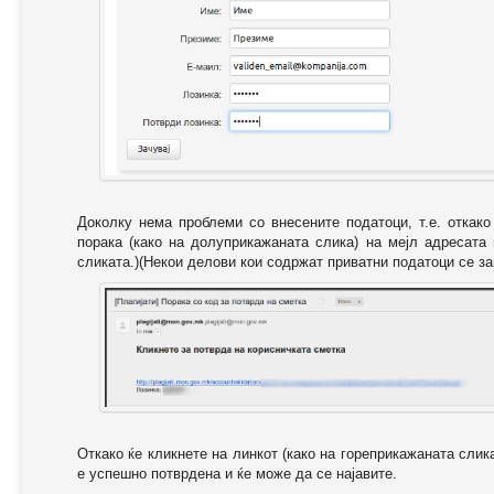
Доколку нема проблеми со внесените податоци, т.е. откак
порака (како на долуприкажаната слика) на мејл адресата
сликата.)(Некои делови кои содржат приватни податоци се за
Откако ќе кликнете на линкот (како на гореприкажаната слик
е успешно потврдена и ќе може да се најавите.