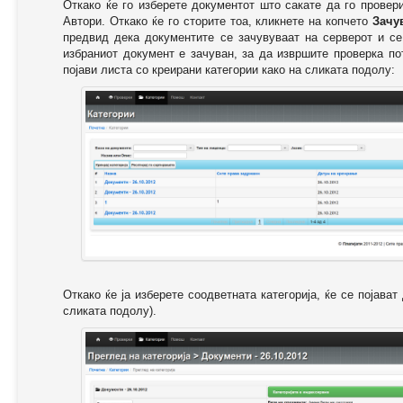
Откако ќе го изберете документот што сакате да го провер
Автори. Откако ќе го сторите тоа, кликнете на копчето
Зачу
предвид дека документите се зачувуваат на серверот и се
избраниот документ е зачуван, за да извршите проверка п
појави листа со креирани категории како на сликата подолу:
Откако ќе ја изберете соодветната категорија, ќе се појава
сликата подолу).