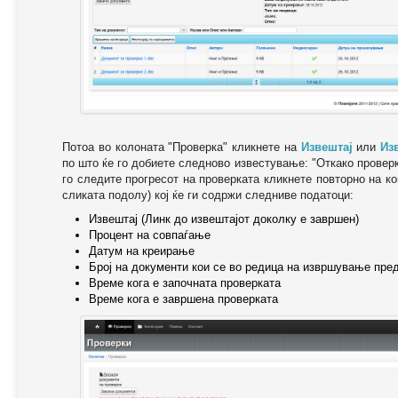
Потоа во колоната "Проверка" кликнете на
Извештај
или
Из
по што ќе го добиете следново известување: "Oткако провер
го следите прогресот на проверката кликнете повторно на ко
сликата подолу) кој ќе ги содржи следниве податоци:
Извештај (Линк до извештајот доколку е завршен)
Процент на совпаѓање
Датум на креирање
Број на документи кои се во редица на извршување пре
Време кога е започната проверката
Време кога е завршена проверката