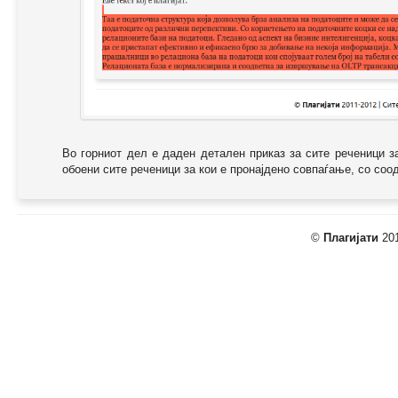
Во горниот дел е даден детален приказ за сите реченици з
обоени сите реченици за кои е пронајдено совпаѓање, со соодв
©
Плагијати
201