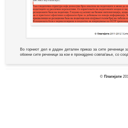
Во горниот дел е даден детален приказ за сите реченици з
обоени сите реченици за кои е пронајдено совпаѓање, со соодв
©
Плагијати
201