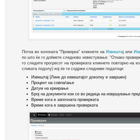
Потоа во колоната "Проверка" кликнете на
Извештај
или
Из
по што ќе го добиете следново известување: "Oткако провер
го следите прогресот на проверката кликнете повторно на ко
сликата подолу) кој ќе ги содржи следниве податоци:
Извештај (Линк до извештајот доколку е завршен)
Процент на совпаѓање
Датум на креирање
Број на документи кои се во редица на извршување пре
Време кога е започната проверката
Време кога е завршена проверката