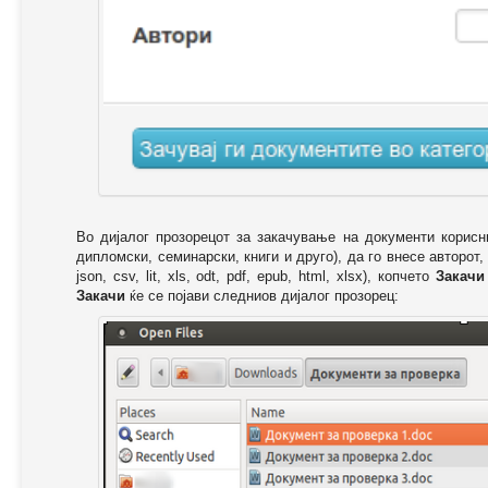
Во дијалог прозорецот за закачување на документи корисн
дипломски, семинарски, книги и друго), да го внесе авторот,
json, csv, lit, xls, odt, pdf, epub, html, xlsx), копчето
Закачи
Закачи
ќе се појави следниов дијалог прозорец: