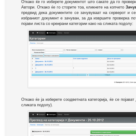
Откако ќе го изберете документот што сакате да го провер
Автори. Откако ќе го сторите тоа, кликнете на копчето
Зачу
предвид дека документите се зачувуваат на серверот и се
избраниот документ е зачуван, за да извршите проверка п
појави листа со креирани категории како на сликата подолу:
Откако ќе ја изберете соодветната категорија, ќе се појава
сликата подолу).