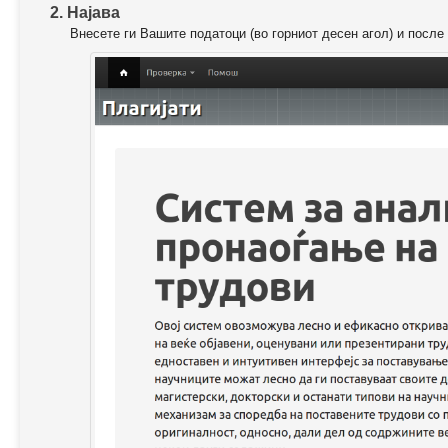
2. Најава
Внесете ги Вашите податоци (во горниот десен агол) и после 