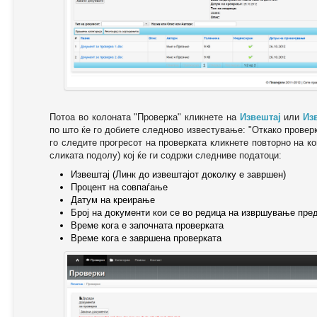
Потоа во колоната "Проверка" кликнете на
Извештај
или
Из
по што ќе го добиете следново известување: "Oткако провер
го следите прогресот на проверката кликнете повторно на ко
сликата подолу) кој ќе ги содржи следниве податоци:
Извештај (Линк до извештајот доколку е завршен)
Процент на совпаѓање
Датум на креирање
Број на документи кои се во редица на извршување пре
Време кога е започната проверката
Време кога е завршена проверката