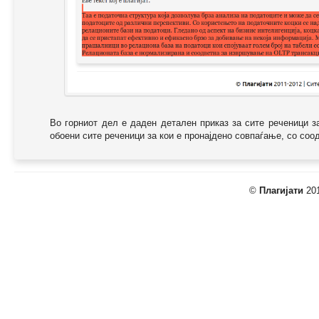
Во горниот дел е даден детален приказ за сите реченици з
обоени сите реченици за кои е пронајдено совпаѓање, со соодв
©
Плагијати
201