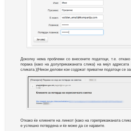
Доколку нема проблеми со внесените податоци, т.е. откак
порака (како на долуприкажаната слика) на мејл адресата
сликата.)(Некои делови кои содржат приватни податоци се за
Откако ќе кликнете на линкот (како на гореприкажаната слик
е успешно потврдена и ќе може да се најавите.