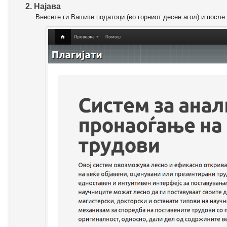
2. Најава
Внесете ги Вашите податоци (во горниот десен агол) и после 