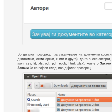
Во дијалог прозорецот за закачување на документи корисн
дипломски, семинарски, книги и друго), да го внесе авторот,
json, csv, lit, xls, odt, pdf, epub, html, xlsx), копчето
Закачи
Закачи
ќе се појави следниов дијалог прозорец: