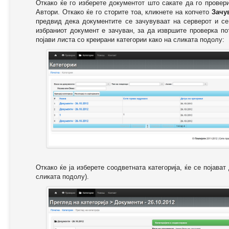
Откако ќе го изберете документот што сакате да го провер
Автори. Откако ќе го сторите тоа, кликнете на копчето
Зачу
предвид дека документите се зачувуваат на серверот и се
избраниот документ е зачуван, за да извршите проверка п
појави листа со креирани категории како на сликата подолу:
Откако ќе ја изберете соодветната категорија, ќе се појава
сликата подолу).