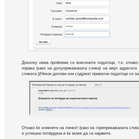
Доколку нема проблеми со внесените податоци, т.е. откак
порака (како на долуприкажаната слика) на мејл адресата
сликата.)(Некои делови кои содржат приватни податоци се за
Откако ќе кликнете на линкот (како на гореприкажаната слик
е успешно потврдена и ќе може да се најавите.