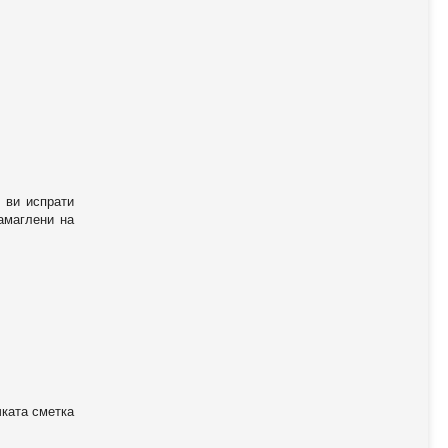
 ви испрати
амаглени на
чката сметка