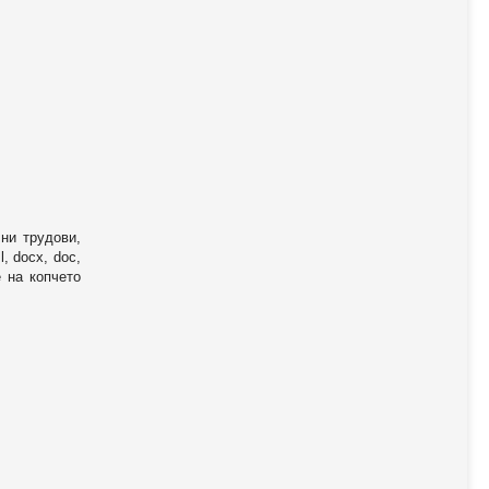
ни трудови,
, docx, doc,
е на копчето