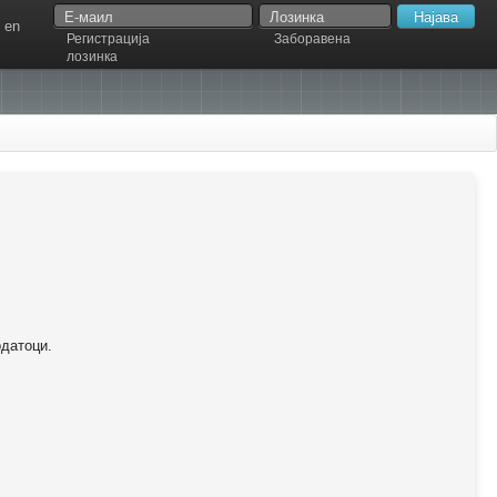
en
Регистрација
Заборавена
лозинка
одатоци.