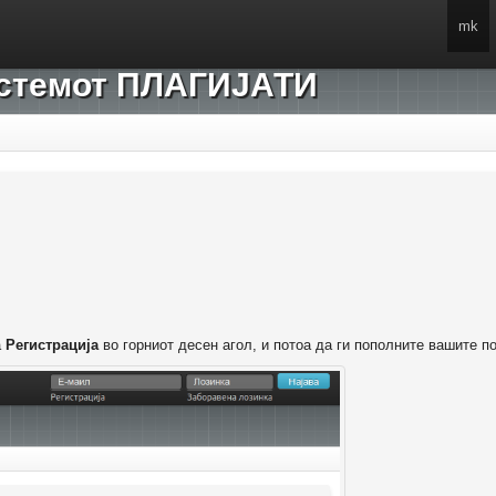
mk
системот ПЛАГИЈАТИ
а
Регистрација
во горниот десен агол, и потоа да ги пополните вашите п