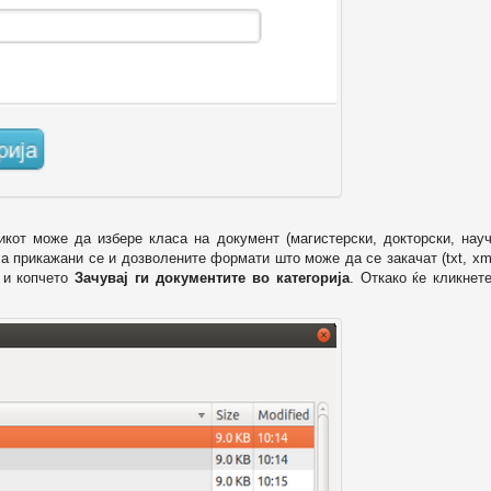
икот може да избере класа на документ (магистерски, докторски, науч
 а прикажани се и дозволените формати што може да се закачат (txt, xml
и копчето
Зачувај ги документите во категорија
. Откако ќе кликнет