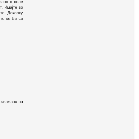
телното поле
т. Имајте во
те. Доколку
то ќе Ви се
прикажано на