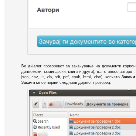
Во дијалог прозорецот за закачување на документи корисн
дипломски, семинарски, книги и друго), да го внесе авторот,
json, csv, lit, xls, odt, pdf, epub, html, xlsx), копчето
Закачи
Закачи
ќе се појави следниов дијалог прозорец: