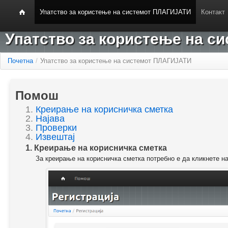
Упатство за користење на системот ПЛАГИЈАТИ
Контакт
Упатство за користење на 
Почетна
/
Упатство за користење на системот ПЛАГИЈАТИ
Помош
1.
Креирање на корисничка сметка
2.
Најава
3.
Проверки
4.
Извештај
1. Креирање на корисничка сметка
За креирање на корисничка сметка потребно е да кликнете н