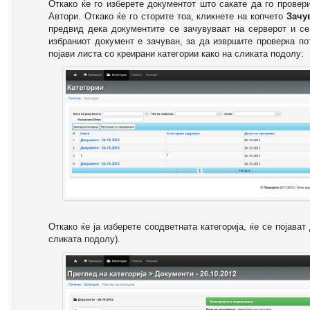
Откако ќе го изберете документот што сакате да го провер
Автори. Откако ќе го сторите тоа, кликнете на копчето
Зачу
предвид дека документите се зачувуваат на серверот и се
избраниот документ е зачуван, за да извршите проверка п
појави листа со креирани категории како на сликата подолу:
Откако ќе ја изберете соодветната категорија, ќе се појава
сликата подолу).