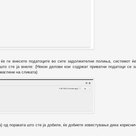
о ќе ги внесете податоците во сите задолжителни полиња, системот ќе
 што сте ја внеле: (Некои делови кои содржат приватни податоци се з
маглени на сликата)
а) од пораката што сте ја добиле, ќе добиете известување дека корисни