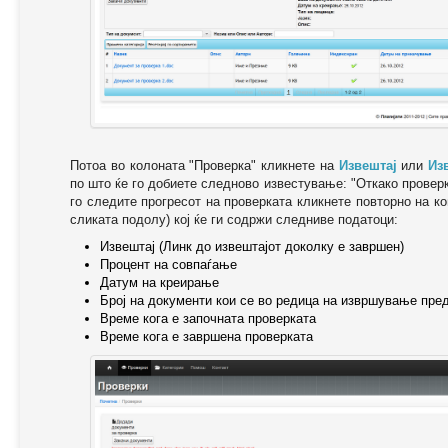
Потоа во колоната "Проверка" кликнете на
Извештај
или
Из
по што ќе го добиете следново известување: "Oткако провер
го следите прогресот на проверката кликнете повторно на ко
сликата подолу) кој ќе ги содржи следниве податоци:
Извештај (Линк до извештајот доколку е завршен)
Процент на совпаѓање
Датум на креирање
Број на документи кои се во редица на извршување пре
Време кога е започната проверката
Време кога е завршена проверката