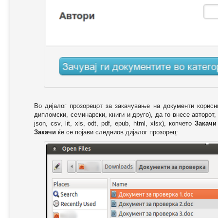
Во дијалог прозорецот за закачување на документи корисн
дипломски, семинарски, книги и друго), да го внесе авторот,
json, csv, lit, xls, odt, pdf, epub, html, xlsx), копчето
Закачи
Закачи
ќе се појави следниов дијалог прозорец: