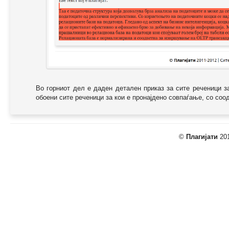
Во горниот дел е даден детален приказ за сите реченици з
обоени сите реченици за кои е пронајдено совпаѓање, со соодв
©
Плагијати
201