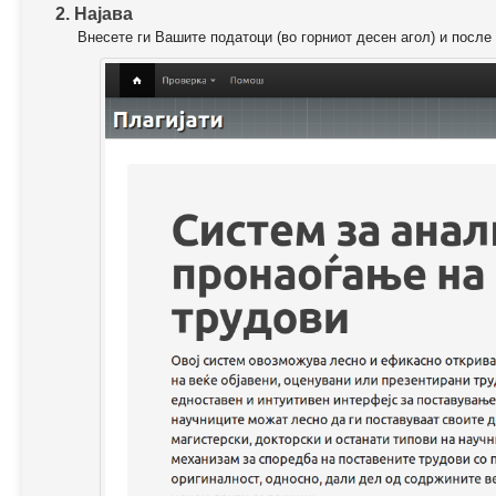
2. Најава
Внесете ги Вашите податоци (во горниот десен агол) и после 