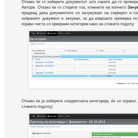
Откако ќе го изберете документот што сакате да го провер
Автори. Откако ќе го сторите тоа, кликнете на копчето
Зачу
предвид дека документите се зачувуваат на серверот и се
избраниот документ е зачуван, за да извршите проверка п
појави листа со креирани категории како на сликата подолу:
Откако ќе ја изберете соодветната категорија, ќе се појава
сликата подолу).