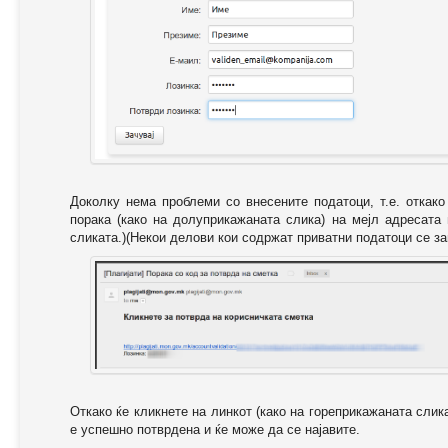
Доколку нема проблеми со внесените податоци, т.е. откак
порака (како на долуприкажаната слика) на мејл адресата
сликата.)(Некои делови кои содржат приватни податоци се за
Откако ќе кликнете на линкот (како на гореприкажаната слик
е успешно потврдена и ќе може да се најавите.