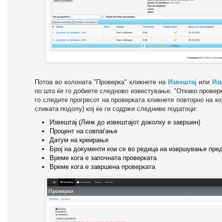
Потоа во колоната "Проверка" кликнете на
Извештај
или
Из
по што ќе го добиете следново известување: "Oткако провер
го следите прогресот на проверката кликнете повторно на ко
сликата подолу) кој ќе ги содржи следниве податоци:
Извештај (Линк до извештајот доколку е завршен)
Процент на совпаѓање
Датум на креирање
Број на документи кои се во редица на извршување пре
Време кога е започната проверката
Време кога е завршена проверката