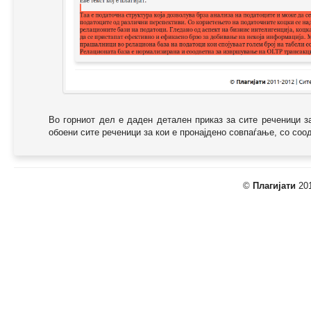
Во горниот дел е даден детален приказ за сите реченици з
обоени сите реченици за кои е пронајдено совпаѓање, со соодв
©
Плагијати
201