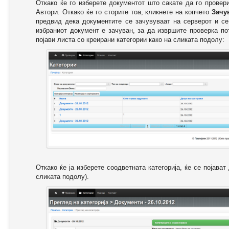
Откако ќе го изберете документот што сакате да го провер
Автори. Откако ќе го сторите тоа, кликнете на копчето
Зачу
предвид дека документите се зачувуваат на серверот и се
избраниот документ е зачуван, за да извршите проверка п
појави листа со креирани категории како на сликата подолу:
Откако ќе ја изберете соодветната категорија, ќе се појава
сликата подолу).