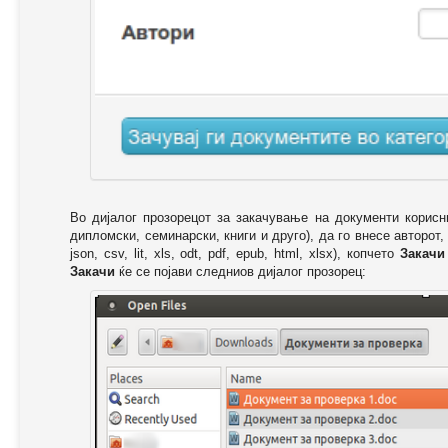
Во дијалог прозорецот за закачување на документи корисн
дипломски, семинарски, книги и друго), да го внесе авторот,
json, csv, lit, xls, odt, pdf, epub, html, xlsx), копчето
Закачи
Закачи
ќе се појави следниов дијалог прозорец: