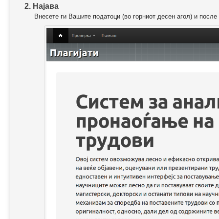
2. Најава
Внесете ги Вашите податоци (во горниот десен агол) и после 