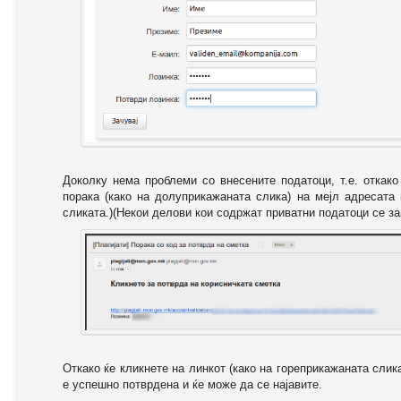
Доколку нема проблеми со внесените податоци, т.е. откак
порака (како на долуприкажаната слика) на мејл адресата
сликата.)(Некои делови кои содржат приватни податоци се за
Откако ќе кликнете на линкот (како на гореприкажаната слик
е успешно потврдена и ќе може да се најавите.