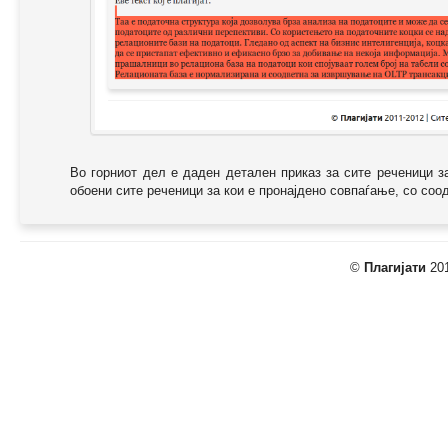
Во горниот дел е даден детален приказ за сите реченици з
обоени сите реченици за кои е пронајдено совпаѓање, со соодв
©
Плагијати
201