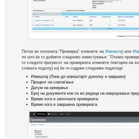
Потоа во колоната "Проверка" кликнете на
Извештај
или
Из
по што ќе го добиете следново известување: "Oткако провер
го следите прогресот на проверката кликнете повторно на ко
сликата подолу) кој ќе ги содржи следниве податоци:
Извештај (Линк до извештајот доколку е завршен)
Процент на совпаѓање
Датум на креирање
Број на документи кои се во редица на извршување пре
Време кога е започната проверката
Време кога е завршена проверката