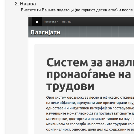
2. Најава
Внесете ги Вашите податоци (во горниот десен агол) и после 