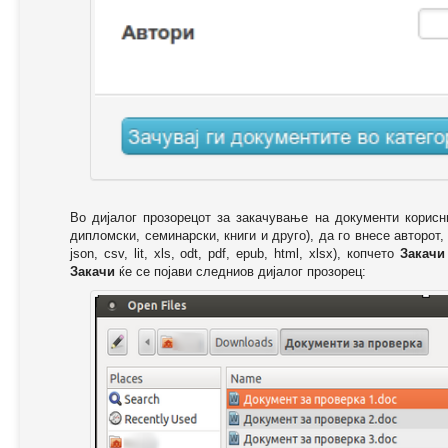
Во дијалог прозорецот за закачување на документи корисн
дипломски, семинарски, книги и друго), да го внесе авторот,
json, csv, lit, xls, odt, pdf, epub, html, xlsx), копчето
Закачи
Закачи
ќе се појави следниов дијалог прозорец: