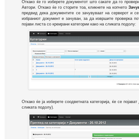
Откако ќе го изберете документот што сакате да го провер
Автори. Откако ќе го сторите тоа, кликнете на копчето
Зачу
предвид дека документите се зачувуваат на серверот и се
избраниот документ е зачуван, за да извршите проверка п
појави листа со креирани категории како на сликата подолу:
Откако ќе ја изберете соодветната категорија, ќе се појава
сликата подолу).