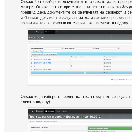
Откако ќе го изберете документот што сакате да го провер
Автори. Откако ќе го сторите тоа, кликнете на копчето
Зачу
предвид дека документите се зачувуваат на серверот и се
избраниот документ е зачуван, за да извршите проверка п
појави листа со креирани категории како на сликата подолу:
Откако ќе ја изберете соодветната категорија, ќе се појава
сликата подолу).