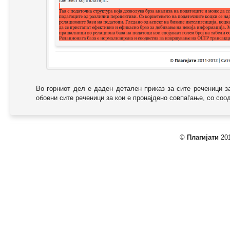
Во горниот дел е даден детален приказ за сите реченици з
обоени сите реченици за кои е пронајдено совпаѓање, со соодв
©
Плагијати
201