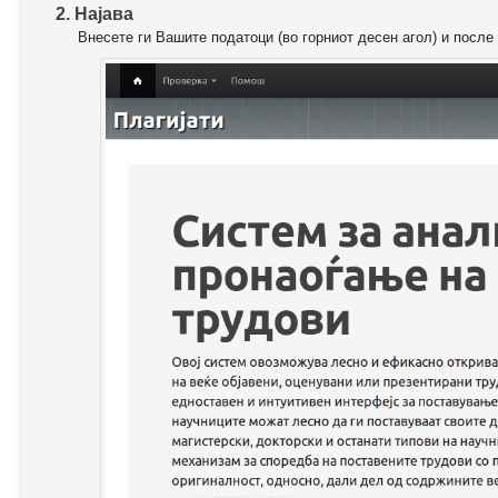
2. Најава
Внесете ги Вашите податоци (во горниот десен агол) и после 