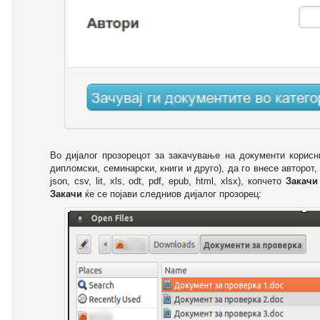
Во дијалог прозорецот за закачување на документи корисн
дипломски, семинарски, книги и друго), да го внесе авторот,
json, csv, lit, xls, odt, pdf, epub, html, xlsx), копчето
Закачи
Закачи
ќе се појави следниов дијалог прозорец: