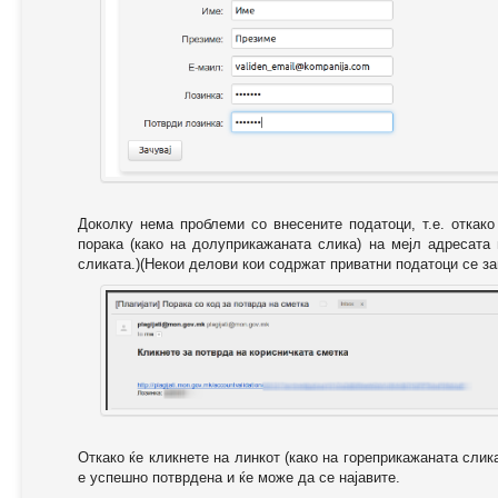
Доколку нема проблеми со внесените податоци, т.е. откак
порака (како на долуприкажаната слика) на мејл адресата
сликата.)(Некои делови кои содржат приватни податоци се за
Откако ќе кликнете на линкот (како на гореприкажаната слик
е успешно потврдена и ќе може да се најавите.