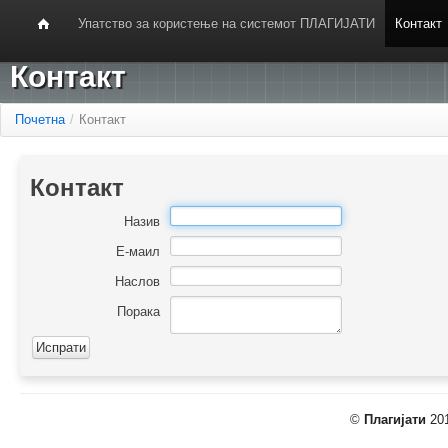
Упатство за користење на системот ПЛАГИЈАТИ
Контакт
Контакт
Почетна
/
Контакт
Контакт
Назив
Е-маил
Наслов
Порака
©
Плагијати
201