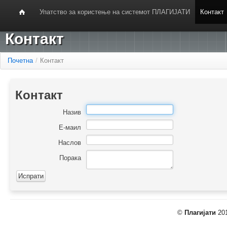
Упатство за користење на системот ПЛАГИЈАТИ
Контакт
Контакт
Почетна
/
Контакт
Контакт
Назив
Е-маил
Наслов
Порака
©
Плагијати
201