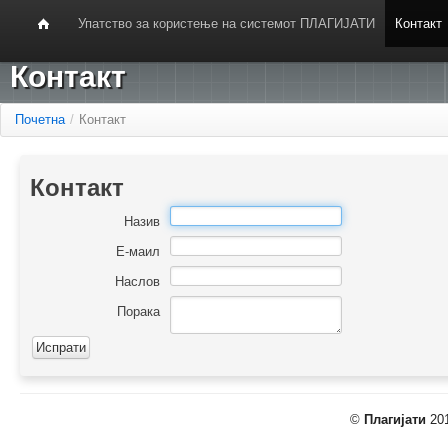
Упатство за користење на системот ПЛАГИЈАТИ
Контакт
Контакт
Почетна
/
Контакт
Контакт
Назив
Е-маил
Наслов
Порака
©
Плагијати
201